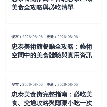
美食全攻略與必吃清單
發布：
2026-08-06
更新：
2026-08-06
忠泰美術館餐廳全攻略：藝術
空間中的美食體驗與實用資訊
發布：
2026-08-05
更新：
2026-08-05
忠泰美食街完整指南：必吃美
食、交通攻略與隱藏小吃一次