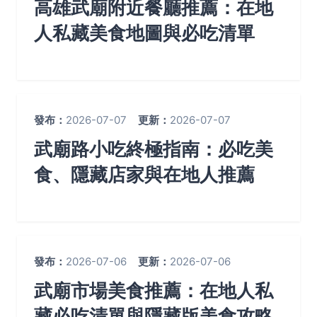
高雄武廟附近餐廳推薦：在地
人私藏美食地圖與必吃清單
發布：
2026-07-07
更新：
2026-07-07
武廟路小吃終極指南：必吃美
食、隱藏店家與在地人推薦
發布：
2026-07-06
更新：
2026-07-06
武廟市場美食推薦：在地人私
藏必吃清單與隱藏版美食攻略