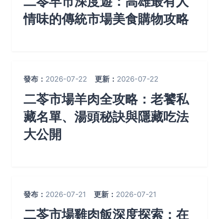
二苓早市深度遊：高雄最有人
情味的傳統市場美食購物攻略
發布：
2026-07-22
更新：
2026-07-22
二苓市場羊肉全攻略：老饕私
藏名單、湯頭秘訣與隱藏吃法
大公開
發布：
2026-07-21
更新：
2026-07-21
二苓市場雞肉飯深度探索：在