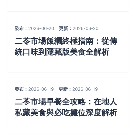
發布：
2026-06-20
更新：
2026-06-20
二苓市場飯糰終極指南：從傳
統口味到隱藏版美食全解析
發布：
2026-06-19
更新：
2026-06-19
二苓市場早餐全攻略：在地人
私藏美食與必吃攤位深度解析