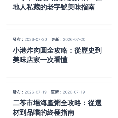
地人私藏的老字號美味指南
發布：
2026-07-20
更新：
2026-07-20
小港炸肉圓全攻略：從歷史到
美味店家一次看懂
發布：
2026-07-19
更新：
2026-07-19
二苓市場海產粥全攻略：從選
材到品嚐的終極指南