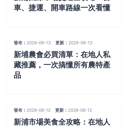
車、捷運、開車路線一次看懂
發布：
2026-06-13
更新：
2026-06-13
新埔農會必買清單：在地人私
藏推薦，一次搞懂所有農特產
品
發布：
2026-06-12
更新：
2026-06-12
新浦市場美食全攻略：在地人