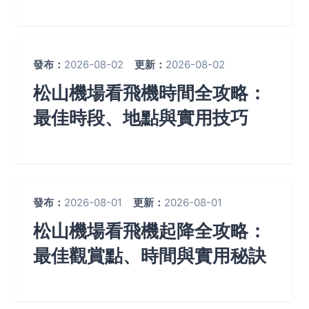
發布：
2026-08-02
更新：
2026-08-02
松山機場看飛機時間全攻略：
最佳時段、地點與實用技巧
發布：
2026-08-01
更新：
2026-08-01
松山機場看飛機起降全攻略：
最佳觀賞點、時間與實用秘訣