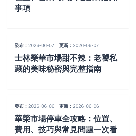
事項
發布：
2026-06-07
更新：
2026-06-07
士林榮華市場甜不辣：老饕私
藏的美味秘密與完整指南
發布：
2026-06-06
更新：
2026-06-06
華榮市場停車全攻略：位置、
費用、技巧與常見問題一次看