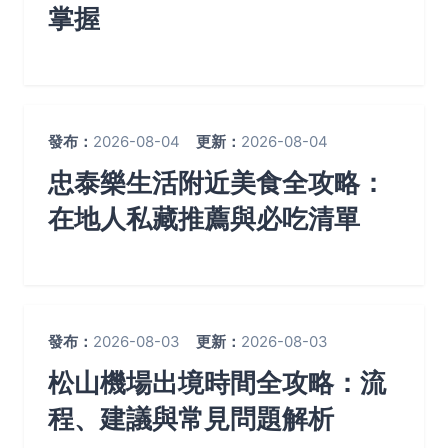
掌握
發布：
2026-08-04
更新：
2026-08-04
忠泰樂生活附近美食全攻略：
在地人私藏推薦與必吃清單
發布：
2026-08-03
更新：
2026-08-03
松山機場出境時間全攻略：流
程、建議與常見問題解析