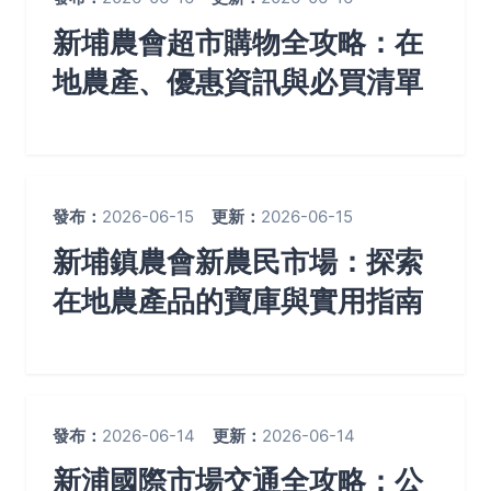
新埔農會超市購物全攻略：在
地農產、優惠資訊與必買清單
發布：
2026-06-15
更新：
2026-06-15
新埔鎮農會新農民市場：探索
在地農產品的寶庫與實用指南
發布：
2026-06-14
更新：
2026-06-14
新浦國際市場交通全攻略：公