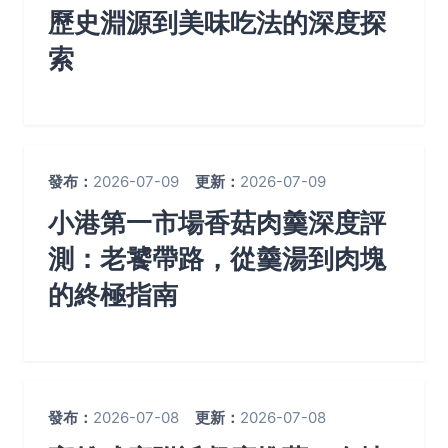
歷史淵源到美味吃法的深度探
索
發布：
2026-07-09
更新：
2026-07-09
小港第一市場香菇肉羹深度評
測：老饕帶路，從羹湯到肉塊
的終極指南
發布：
2026-07-08
更新：
2026-07-08