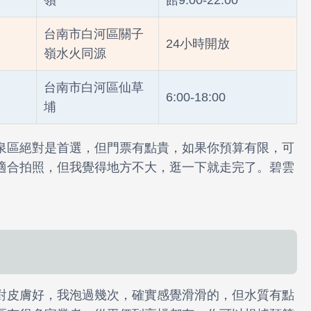
）
嶺
館9:00-22:00
台南市白河區關子
24小時開放
嶺水火同源
台南市白河區仙草
6:00-18:00
埔
泉區絕對是首選，但門票有點貴，如果你預算有限，可
適合拍照，但我覺得地方不大，逛一下就走完了。碧雲
。
對皮膚好，我泡過幾次，確實感覺滑滑的，但水質有點