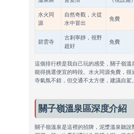
溫泉區
會變滑
（視設施
水火同
自然奇觀，火從
免費
源
水中冒出
古剎寧靜，視野
碧雲寺
免費
超好
這個排行榜是我自己玩的感受，關子嶺溫
能得挑選便宜的時段。水火同源免費，很
寺氣氛不錯，但交通不太方便，建議自駕
關子嶺溫泉區深度介紹
關子嶺溫泉是這裡的招牌，泥漿溫泉聽說