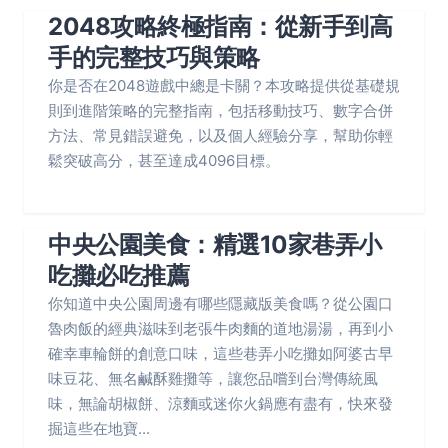
2048攻略終極指南：從新手到高
手的完整技巧與策略
你是否在2048遊戲中總是卡關？本攻略提供從基礎規
則到進階策略的完整指南，包括移動技巧、數字合併
方法、常見錯誤避免，以及個人經驗分享，幫助你輕
鬆突破高分，甚至達成4096目標。
中央公園美食：精選10家巷弄小
吃攤必吃推薦
你知道中央公園周邊有哪些隱藏版美食嗎？從公園口
魯肉飯的經典滋味到老張牛肉麵的道地湯湯，再到小
確幸車輪餅的創意口味，這些巷弄小吃攤如阿婆古早
味豆花、無名鹹酥雞攤等，讓您品嚐到台灣傳統風
味，無論胡椒餅、涼麵或迷你火鍋應有盡有，快來發
掘這些在地寶...