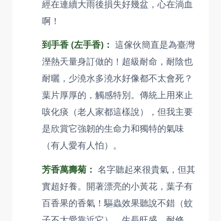
經在連續大雨後損失好幾盆，心在淌血
啊！
到手香 (左手香)：
這傢伙簡直是為臺灣
溼熱天量身訂做的！超級耐命，耐陰也
耐曬，少澆水多澆水好像都不太會死？
葉片厚厚的，觸感特別。傳統上用來止
咳化痰（老人家都這樣說），但我主要
是欣賞它強韌的生命力和獨特的氣味
（有人愛有人怕）。
芳香萬壽菊：
名字聽起來很貴氣，但其
實超好養。開著漂亮的小黃花，葉子有
百香果的香氣！驅蟲效果聽說不錯（蚊
子不太愛靠近它），生長旺盛，耐修