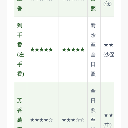
(低)
香
照
到
耐
手
陰
香
至
★★★☆
★★★★★
★★★★★
(左
全
(少至中)
手
日
香)
照
全
芳
日
香
照
★★★☆
萬
★★★★☆
★★★☆☆
至
(中)