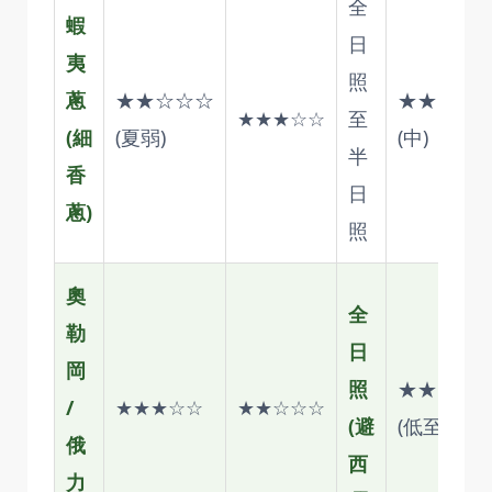
全
蝦
日
夷
照
蔥
★★☆☆☆
★★★☆
★★★☆☆
至
(細
(夏弱)
(中)
半
香
日
蔥)
照
奧
全
勒
日
岡
照
★★☆☆
/
★★★☆☆
★★☆☆☆
(避
(低至中)
俄
西
力