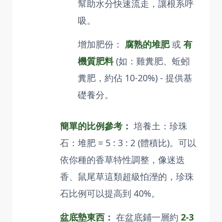
幫助水分快速流走，讓根系呼
吸。
增加肥份：
腐熟的堆肥
或
有
機質肥料
(如：雞糞肥、蚯蚓
糞肥，約佔 10-20%) - 提供基
礎養分。
簡單的比例參考：
培養土：珍珠
石：堆肥 = 5 : 3 : 2 (體積比)。可以
依你種的香草特性調整，像迷迭
香、鼠尾草這類超級怕溼的，珍珠
石比例可以提高到 40%。
盆底墊東西：
在盆底鋪一層約
2-3