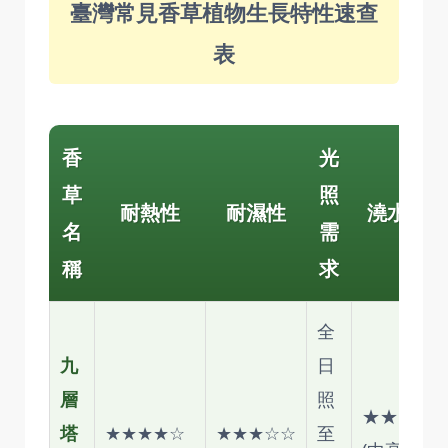
臺灣常見香草植物生長特性速查
表
香
光
草
照
耐熱性
耐濕性
澆水需求
名
需
稱
求
全
九
日
層
照
★★★★
塔
★★★★☆
★★★☆☆
至