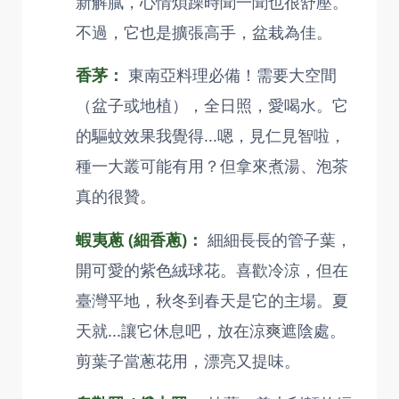
新解膩，心情煩躁時聞一聞也很舒壓。
不過，它也是擴張高手，盆栽為佳。
香茅：
東南亞料理必備！需要大空間
（盆子或地植），全日照，愛喝水。它
的驅蚊效果我覺得...嗯，見仁見智啦，
種一大叢可能有用？但拿來煮湯、泡茶
真的很贊。
蝦夷蔥 (細香蔥)：
細細長長的管子葉，
開可愛的紫色絨球花。喜歡冷涼，但在
臺灣平地，秋冬到春天是它的主場。夏
天就...讓它休息吧，放在涼爽遮陰處。
剪葉子當蔥花用，漂亮又提味。