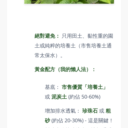
絕對避免：
只用田土、黏性重的園
土或純粹的培養土（市售培養土通
常太保水）。
黃金配方（我的懶人法）：
基底：
市售優質「培養土」
或
泥炭土
(約佔 50-60%)
增加排水透氣：
珍珠石
或
粗
砂
(約佔 20-30%) - 這是關鍵！