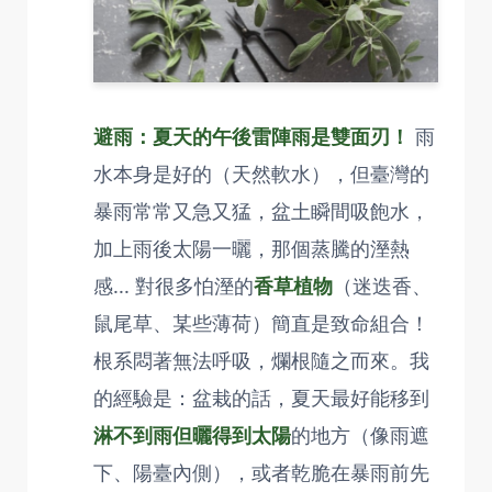
避雨：夏天的午後雷陣雨是雙面刃！
雨
水本身是好的（天然軟水），但臺灣的
暴雨常常又急又猛，盆土瞬間吸飽水，
加上雨後太陽一曬，那個蒸騰的溼熱
感... 對很多怕溼的
香草植物
（迷迭香、
鼠尾草、某些薄荷）簡直是致命組合！
根系悶著無法呼吸，爛根隨之而來。我
的經驗是：盆栽的話，夏天最好能移到
淋不到雨但曬得到太陽
的地方（像雨遮
下、陽臺內側），或者乾脆在暴雨前先