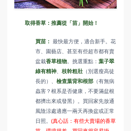
取得香草：推薦從「苗」開始！
買苗：
最快最方便，適合新手。花
市、園藝店、甚至有些超市都有賣
盆栽
香草植物
。挑選重點：
葉子翠
綠有精神
、
枝幹粗壯
（別選瘦高徒
長的）、
檢查葉背和根部
（有無病
蟲害？根系是否健康，不要滿盆根
都擠出來或發黑）。買回家先放通
風陰涼處適應一兩天再換盆或正常
日照。
(真心話：有些大賣場的香草
苗，環境很差，買回來很容易掛，