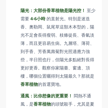
陽光：大部份香草植物是陽光控！
至少
需要
4-6小時
的直射光。特別是迷迭
香、奧勒岡、鼠尾草這類木本型的，陽
光不足會長得瘦弱、枝條徒長、香氣淡
薄，而且更容易生病。九層塔、薄荷、
到手香、芳香萬壽菊對光照適應力強
些，半日照也行，但陽光多點絕對長得
更好更香。觀察你家陽臺、窗邊、頂
樓，哪個位置曬得到太陽最久？那就是
香草植物
的首選寶地。
通風：比你想像的更重要！
悶熱不通
風，是
香草植物
的頭號殺手，尤其是夏