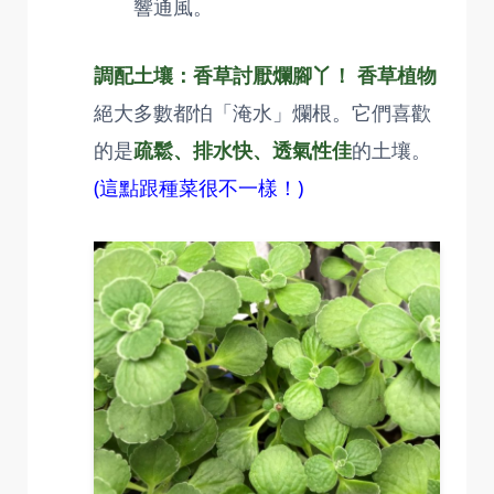
響通風。
調配土壤：香草討厭爛腳丫！
香草植物
絕大多數都怕「淹水」爛根。它們喜歡
的是
疏鬆、排水快、透氣性佳
的土壤。
(這點跟種菜很不一樣！)