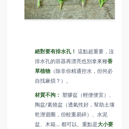
絕對要有排水孔！
這點超重要，沒
排水孔的容器再漂亮也別拿來種
香
草植物
（除非你精通控水，但何必
自找麻煩？）。
材質不拘：
塑膠盆（輕便便宜）、
陶盆/素燒盆（透氣性好，幫助土壤
乾溼迴圈，但較重易碎）、水泥
盆、木箱... 都可以。重點是
大小要