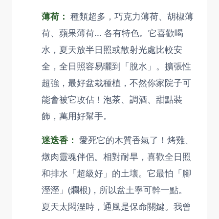
薄荷：
種類超多，巧克力薄荷、胡椒薄
荷、蘋果薄荷... 各有特色。它喜歡喝
水，夏天放半日照或散射光處比較安
全，全日照容易曬到「脫水」。擴張性
超強，最好盆栽種植，不然你家院子可
能會被它攻佔！泡茶、調酒、甜點裝
飾，萬用好幫手。
迷迭香：
愛死它的木質香氣了！烤雞、
燉肉靈魂伴侶。相對耐旱，喜歡全日照
和排水「超級好」的土壤。它最怕「腳
溼溼」(爛根)，所以盆土寧可幹一點。
夏天太悶溼時，通風是保命關鍵。我曾