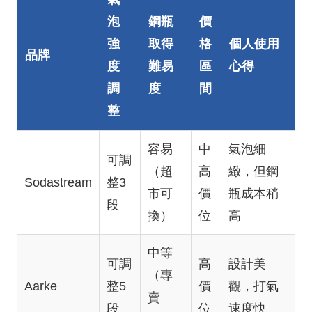
泡
鋼瓶
價
強
取得
格
個人使用
品牌
度
難易
區
心得
調
度
間
整
容易
中
氣泡細
可調
（超
高
緻，但鋼
Sodastream
整3
市可
價
瓶成本稍
段
換）
位
高
中等
可調
高
設計美
（專
Aarke
整5
價
觀，打氣
賣
段
位
速度快