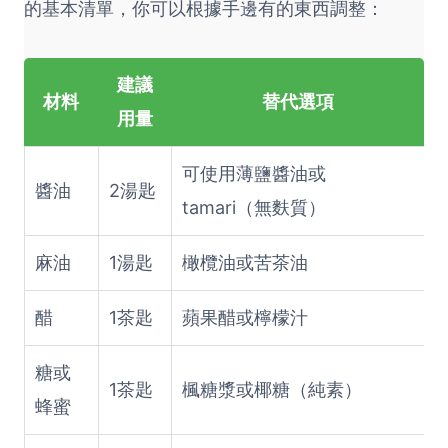
的基本清單，你可以根據手邊有的東西調整：
建議
材料
替代選項
用量
可使用薄鹽醬油或
醬油
2湯匙
tamari（無麩質）
麻油
1湯匙
橄欖油或苦茶油
醋
1茶匙
蘋果醋或檸檬汁
糖或
1茶匙
楓糖漿或椰糖（純素）
蜂蜜