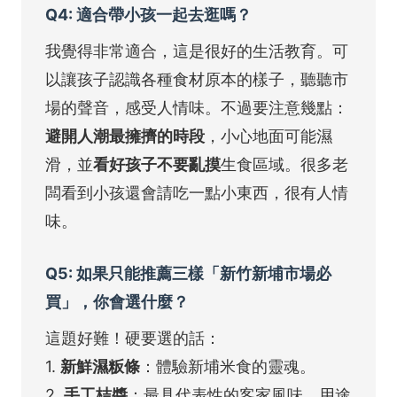
Q4: 適合帶小孩一起去逛嗎？
我覺得非常適合，這是很好的生活教育。可
以讓孩子認識各種食材原本的樣子，聽聽市
場的聲音，感受人情味。不過要注意幾點：
避開人潮最擁擠的時段
，小心地面可能濕
滑，並
看好孩子不要亂摸
生食區域。很多老
闆看到小孩還會請吃一點小東西，很有人情
味。
Q5: 如果只能推薦三樣「新竹新埔市場必
買」，你會選什麼？
這題好難！硬要選的話：
1.
新鮮濕粄條
：體驗新埔米食的靈魂。
2.
手工桔醬
：最具代表性的客家風味，用途