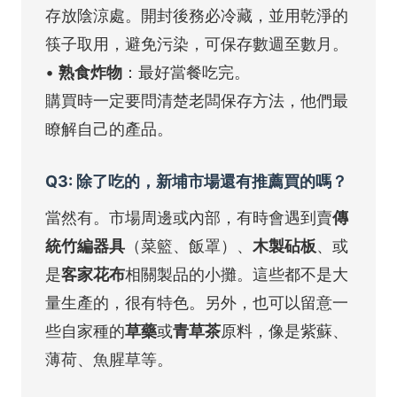
存放陰涼處。開封後務必冷藏，並用乾淨的
筷子取用，避免污染，可保存數週至數月。
•
熟食炸物
：最好當餐吃完。
購買時一定要問清楚老闆保存方法，他們最
瞭解自己的產品。
Q3: 除了吃的，新埔市場還有推薦買的嗎？
當然有。市場周邊或內部，有時會遇到賣
傳
統竹編器具
（菜籃、飯罩）、
木製砧板
、或
是
客家花布
相關製品的小攤。這些都不是大
量生產的，很有特色。另外，也可以留意一
些自家種的
草藥
或
青草茶
原料，像是紫蘇、
薄荷、魚腥草等。