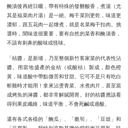
醃漬後再經日曬，帶有特殊的發酵酸香，煮湯（尤
其是福菜肉片湯）是一絕。梅干菜則更乾，味道更
濃郁，跟五花肉一起燉煮，就是名菜梅干扣肉。挑
選時，聞味道很重要，要有自然的菜香和醃漬香，
不該有刺鼻的酸味或怪味。
「桔醬」是新埔，乃至整個新竹客家菜的代表性沾
醬。用當地盛產的金桔（或酸桔）製成，顏色橙
黃，味道酸中帶點微苦和甘甜。它可不是只有吃白
斬雞時才能用！拿來沾燙青菜、水煮肉片，甚至當
成烤魚的淋醬，都非常解膩開胃。好的桔醬應該看
得到果皮纖維，味道平衡，不會死鹹或過酸。
還有各式各樣的「醃瓜」、「脆筍」、「豆豉」和