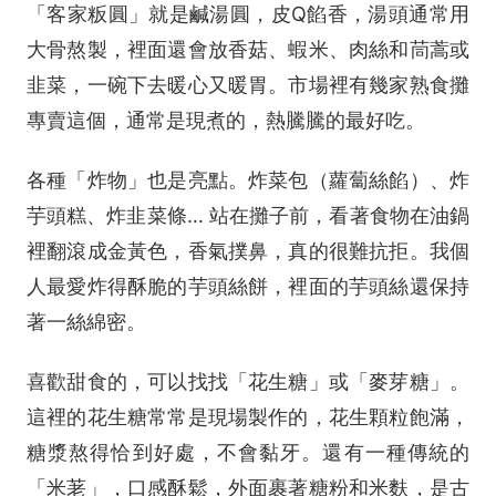
「客家粄圓」就是鹹湯圓，皮Q餡香，湯頭通常用
大骨熬製，裡面還會放香菇、蝦米、肉絲和茼蒿或
韭菜，一碗下去暖心又暖胃。市場裡有幾家熟食攤
專賣這個，通常是現煮的，熱騰騰的最好吃。
各種「炸物」也是亮點。炸菜包（蘿蔔絲餡）、炸
芋頭糕、炸韭菜條… 站在攤子前，看著食物在油鍋
裡翻滾成金黃色，香氣撲鼻，真的很難抗拒。我個
人最愛炸得酥脆的芋頭絲餅，裡面的芋頭絲還保持
著一絲綿密。
喜歡甜食的，可以找找「花生糖」或「麥芽糖」。
這裡的花生糖常常是現場製作的，花生顆粒飽滿，
糖漿熬得恰到好處，不會黏牙。還有一種傳統的
「米荖」，口感酥鬆，外面裹著糖粉和米麩，是古