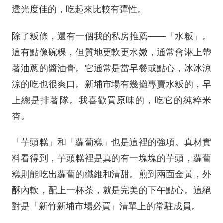
透光度佳的，吃起來比較有彈性。
除了粄條，還有一個我的私房推薦——「水粄」。
這有點像碗粿，但質地更軟更水嫩，通常會淋上帶
著油蔥的醬油膏。它通常是當早餐或點心，冰冰涼
涼的吃也很爽口。新埔市場有幾攤專賣水粄的，早
上總是排著隊。我喜歡買原味的，吃它的純粹米
香。
「芋頭糕」和「蘿蔔糕」也是這裡的強項。真材實
料看得到，芋頭糕裡是真的有一塊塊的芋頭，蘿蔔
糕則能吃出蘿蔔的纖維和清甜。煎到兩面金黃，外
酥內軟，配上一杯茶，就是完美的下午點心。這絕
對是「新竹新埔市場必買」清單上的常駐成員。