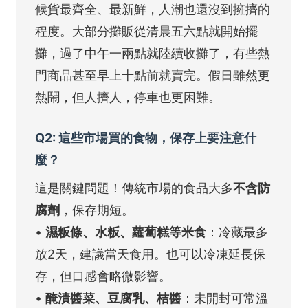
候貨最齊全、最新鮮，人潮也還沒到擁擠的
程度。大部分攤販從清晨五六點就開始擺
攤，過了中午一兩點就陸續收攤了，有些熱
門商品甚至早上十點前就賣完。假日雖然更
熱鬧，但人擠人，停車也更困難。
Q2: 這些市場買的食物，保存上要注意什
麼？
這是關鍵問題！傳統市場的食品大多
不含防
腐劑
，保存期短。
•
濕粄條、水粄、蘿蔔糕等米食
：冷藏最多
放2天，建議當天食用。也可以冷凍延長保
存，但口感會略微影響。
•
醃漬醬菜、豆腐乳、桔醬
：未開封可常溫