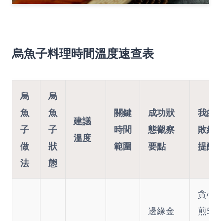
烏魚子料理時間溫度速查表
烏
烏
魚
魚
關鍵
成功狀
我的
建議
子
子
時間
態觀察
敗經
溫度
做
狀
範圍
要點
提醒
法
態
貪心
邊緣金
煎5