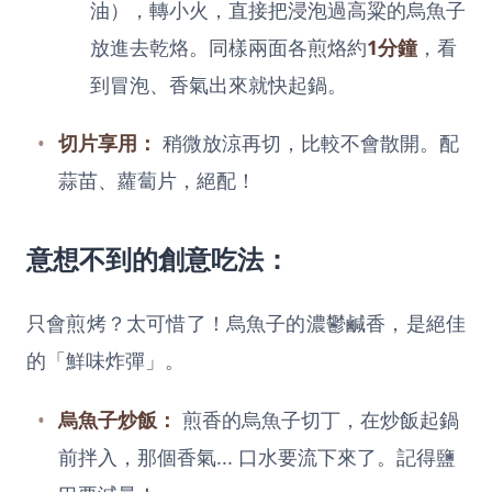
油），轉小火，直接把浸泡過高粱的烏魚子
放進去乾烙。同樣兩面各煎烙約
1分鐘
，看
到冒泡、香氣出來就快起鍋。
切片享用：
稍微放涼再切，比較不會散開。配
蒜苗、蘿蔔片，絕配！
意想不到的創意吃法：
只會煎烤？太可惜了！烏魚子的濃鬱鹹香，是絕佳
的「鮮味炸彈」。
烏魚子炒飯：
煎香的烏魚子切丁，在炒飯起鍋
前拌入，那個香氣... 口水要流下來了。記得鹽