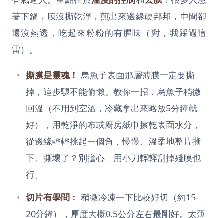
著下鍋，膜沒撕乾淨，煎出來邊緣硬邦邦，中間卻
還沒熱透，吃起來粉粉的有腥味（對，我踩過這
雷）。
撕膜是靈魂！
烏魚子表面那層薄膜一定要撕
掉，這步驟不能偷懶。教你一招：烏魚子稍微
回溫（不用到室溫，冷藏拿出來略放5分鐘就
好），用乾淨的布或廚房紙巾擦乾表面水分，
從邊緣輕輕挑起一個角，慢慢、溫柔地整片撕
下。撕壞了？別擔心，用小刀輕輕刮掉殘膜也
行。
切片有學問：
稍微冷凍一下比較好切（約15-
20分鐘），厚度大概0.5公分左右最剛好。太薄