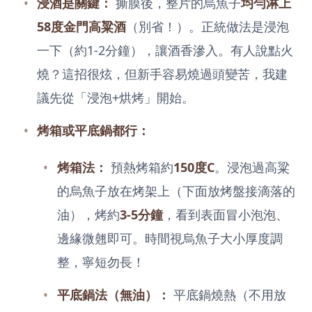
浸酒是關鍵：
撕膜後，整片的烏魚子
均勻淋上
58度金門高粱酒
（別省！）。正統做法是浸泡
一下（約1-2分鐘），讓酒香滲入。有人說點火
燒？這招很炫，但新手容易燒過頭變苦，我建
議先從「浸泡+烘烤」開始。
烤箱或平底鍋都行：
烤箱法：
預熱烤箱約
150度C
。浸泡過高粱
的烏魚子放在烤架上（下面放烤盤接滴落的
油），烤約
3-5分鐘
，看到表面冒小泡泡、
邊緣微翹即可。時間視烏魚子大小厚度調
整，寧短勿長！
平底鍋法（無油）：
平底鍋燒熱（不用放