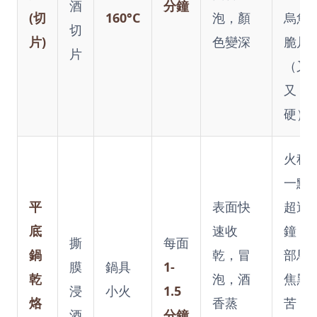
酒
分鐘
(切
160°C
泡，顏
烏魚
切
片)
色變深
脆片
片
（又
又
硬）
火稍
一點
平
表面快
超過
底
速收
鐘，
撕
每面
鍋
乾，冒
部馬
膜
鍋具
1-
乾
泡，酒
焦黑
浸
小火
1.5
烙
香蒸
苦！
酒
分鐘