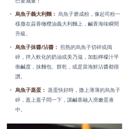
巴要減量！
烏魚子義大利麵：
烏魚子磨成粉，像起司粉一
樣撒在蒜香橄欖油義大利麵上，鹹香海味瞬間
升級。
烏魚子抹醬/沾醬：
煎熟的烏魚子切碎或搗
碎，拌入軟化的奶油或美乃滋，加點檸檬汁平
衡鹹度，抹麵包、餅乾，或是當海鮮沾醬都很
讚。
烏魚子蒸蛋：
蒸蛋快好時，撒上薄薄的烏魚子
碎，蓋上蓋子悶一下，讓鹹香融入滑嫩蛋液
中。