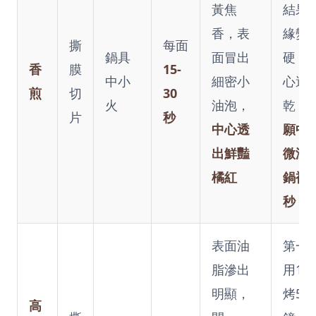
黃焦
結果
香，表
緣變
撕
每面
鍋具
面冒出
硬，
香
膜
15-
中小
細密小
心過
煎
切
30
火
油泡，
乾！
片
秒
中心透
願中
出鮮豔
微涼
橘紅
鍋補2
秒
！
表面油
第一
脂滲出
用180
明顯，
烤5分
高