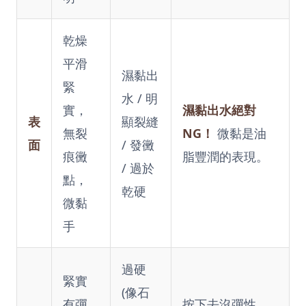
乾燥
平滑
濕黏出
緊
水 / 明
實，
濕黏出水絕對
表
顯裂縫
無裂
NG！
微黏是油
面
/ 發黴
痕黴
脂豐潤的表現。
/ 過於
點，
乾硬
微黏
手
過硬
緊實
(像石
有彈
按下去沒彈性，