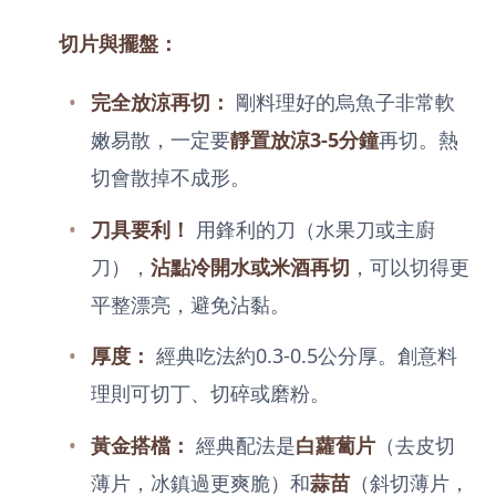
切片與擺盤：
完全放涼再切：
剛料理好的烏魚子非常軟
嫩易散，一定要
靜置放涼3-5分鐘
再切。熱
切會散掉不成形。
刀具要利！
用鋒利的刀（水果刀或主廚
刀），
沾點冷開水或米酒再切
，可以切得更
平整漂亮，避免沾黏。
厚度：
經典吃法約0.3-0.5公分厚。創意料
理則可切丁、切碎或磨粉。
黃金搭檔：
經典配法是
白蘿蔔片
（去皮切
薄片，冰鎮過更爽脆）和
蒜苗
（斜切薄片，