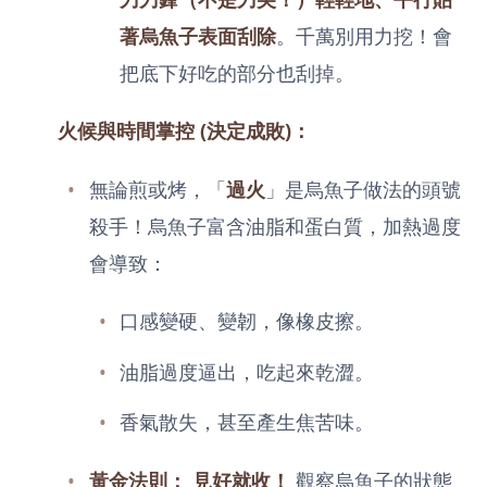
著烏魚子表面刮除
。千萬別用力挖！會
把底下好吃的部分也刮掉。
火候與時間掌控 (決定成敗)：
無論煎或烤，「
過火
」是烏魚子做法的頭號
殺手！烏魚子富含油脂和蛋白質，加熱過度
會導致：
口感變硬、變韌，像橡皮擦。
油脂過度逼出，吃起來乾澀。
香氣散失，甚至產生焦苦味。
黃金法則：
見好就收！
觀察烏魚子的狀態