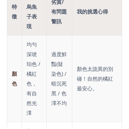
劣質/
特
烏魚
有問題
我的挑選心得
徵
子表
警訊
現
均勻
深琥
過度鮮
珀色 /
豔(疑
顏色太詭異的別
顏
橘紅
染色) /
碰！自然的橘紅
色
色，
暗沉死
最安心。
有自
黑 / 色
然光
澤不均
澤