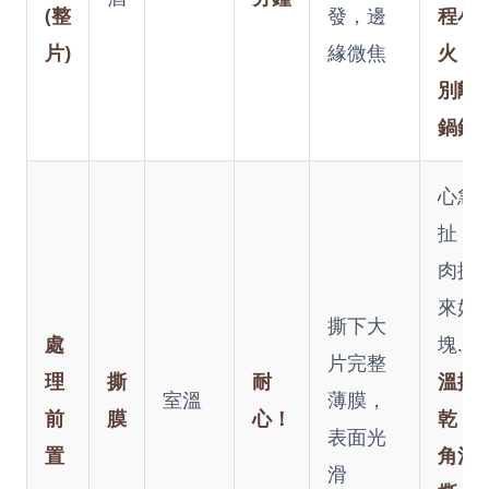
(整
發，邊
程小
片)
緣微焦
火，
別離
鍋鏟
心急
扯，
肉撕
來好
撕下大
處
塊...
片完整
理
撕
耐
溫擦
室溫
薄膜，
前
膜
心！
乾，
表面光
置
角溫
滑