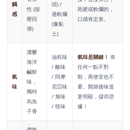
觸
頭) /
性 (按
死硬或軟爛的，
感
過軟爛
壓回
口感肯定差。
(像黏
彈)
土)
濃鬱
油耗味
氣味是關鍵！
有
海洋
/ 酸味
任何一點不對
鹹鮮
氣
/ 阿摩
勁，再便宜也不
味，
味
尼亞味
要。開袋後味道
獨特
/ 無味
更明顯，儲存證
烏魚
/ 怪味
據！
子香
價格