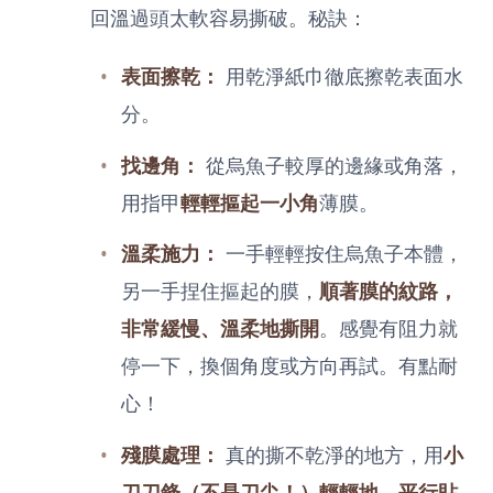
回溫過頭太軟容易撕破。秘訣：
表面擦乾：
用乾淨紙巾徹底擦乾表面水
分。
找邊角：
從烏魚子較厚的邊緣或角落，
用指甲
輕輕摳起一小角
薄膜。
溫柔施力：
一手輕輕按住烏魚子本體，
另一手捏住摳起的膜，
順著膜的紋路，
非常緩慢、溫柔地撕開
。感覺有阻力就
停一下，換個角度或方向再試。有點耐
心！
殘膜處理：
真的撕不乾淨的地方，用
小
刀刀鋒（不是刀尖！）輕輕地、平行貼