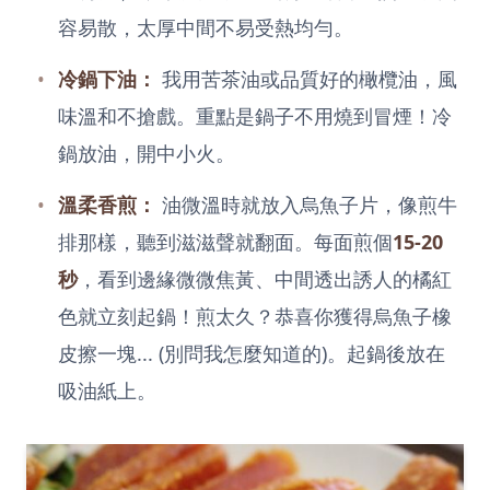
容易散，太厚中間不易受熱均勻。
冷鍋下油：
我用苦茶油或品質好的橄欖油，風
味溫和不搶戲。重點是鍋子不用燒到冒煙！冷
鍋放油，開中小火。
溫柔香煎：
油微溫時就放入烏魚子片，像煎牛
排那樣，聽到滋滋聲就翻面。每面煎個
15-20
秒
，看到邊緣微微焦黃、中間透出誘人的橘紅
色就立刻起鍋！煎太久？恭喜你獲得烏魚子橡
皮擦一塊... (別問我怎麼知道的)。起鍋後放在
吸油紙上。