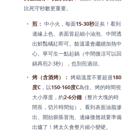
比死守秒數更重要。
煎：
中小火，每面
15-30秒
足矣！看到
邊緣上色、表面冒起細小油泡、中間透
出鮮豔橘紅即可。餘溫還會繼續加熱中
心。寧可生一點起鍋（中間微涼可以回
鍋再煎2-3秒），也別煎過頭。
烤（含酒烤）：
烤箱溫度不要超過
180
度C
，以
150-160度C
為佳。烤的時間視
大小厚度，約
2-6分鐘
（整片大塊的時
間長，切片時間短）。看到表面油脂滲
出、開始膨脹冒泡、邊緣微翹就要準備
出爐了！烤太久會整片縮小變硬。