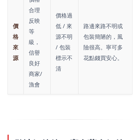
合理
價格過
反映
價
低 / 來
路邊來路不明或
等
格
源不明
包裝簡陋的，風
級，
來
/ 包裝
險很高。寧可多
信譽
源
標示不
花點錢買安心。
良好
清
商家/
漁會