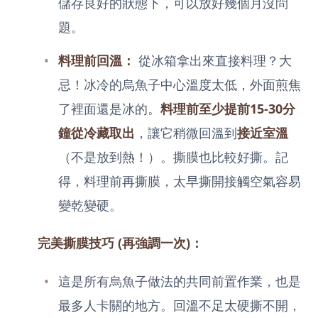
儲存良好的狀態下，可以放好幾個月沒問
題。
料理前回溫：
從冰箱拿出來直接料理？大
忌！冰冷的烏魚子中心溫度太低，外面煎焦
了裡面還是冰的。
料理前至少提前15-30分
鐘從冷藏取出
，讓它稍微回溫到
接近室溫
（不是放到熱！）。撕膜也比較好撕。記
得，料理前再撕膜，太早撕開接觸空氣容易
變乾變硬。
完美撕膜技巧 (再強調一次)：
這是所有烏魚子做法的共同前置作業，也是
最多人卡關的地方。回溫不足太硬撕不開，