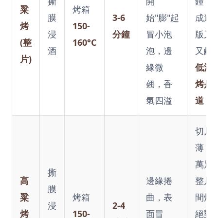
撕
開
鐘，
粱
烤箱
膜
3-6
始"膨"起
成迷
烤
150-
浸
分鐘
冒小泡
版又
(整
160°C
酒
泡，邊
又鹹..
片)
緣微
低溫
翹，香
烤是
氣四溢
道！
切片
薄，
萬別
撕
高
邊緣捲
整片
膜
粱
烤箱
曲，表
間烤
浸
2-4
烤
150-
面冒
絕對