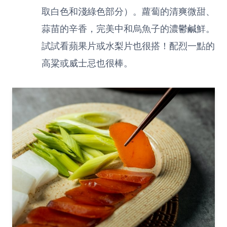
取白色和淺綠色部分）。蘿蔔的清爽微甜、
蒜苗的辛香，完美中和烏魚子的濃鬱鹹鮮。
試試看蘋果片或水梨片也很搭！配烈一點的
高粱或威士忌也很棒。