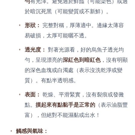
勻
有光澤。避免過於鮮豔（可能染色）或過
於暗沉死黑（可能變質或不新鮮）。
形狀：
完整對稱，厚薄適中。邊緣太薄容
易破損，太厚可能曬不透。
透光度：
對著光源看，好的烏魚子透光均
勻，呈現漂亮的
深紅色到暗紅色
，沒有明顯
的深色血塊或白濁處（表示沒洗乾淨或變
質）。有點半透明感。
表面：
乾燥、平滑緊實，沒有裂痕或發黴
點。
摸起來有點黏手是正常的
（表示油脂豐
富），但絕對不能濕黏或出水！
觸感與氣味：