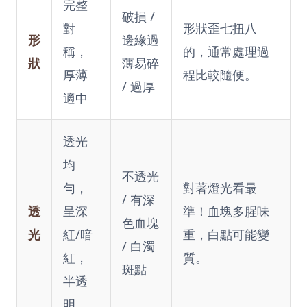
完整
破損 /
對
形狀歪七扭八
形
邊緣過
稱，
的，通常處理過
狀
薄易碎
厚薄
程比較隨便。
/ 過厚
適中
透光
均
不透光
勻，
對著燈光看最
/ 有深
透
呈深
準！血塊多腥味
色血塊
光
紅/暗
重，白點可能變
/ 白濁
紅，
質。
斑點
半透
明