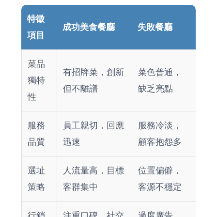
特徵
成功美食餐廳
失敗餐廳
項目
菜品
有招牌菜，創新
菜色普通，
獨特
但不離譜
缺乏亮點
性
服務
員工親切，回應
服務冷淡，
品質
迅速
顧客抱怨多
選址
人流量高，目標
位置偏僻，
策略
客群集中
客源不穩定
行銷
注重口碑，社交
過度廣告，