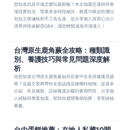
想知道武昌市場怎麼玩最順暢？本文揭露交通與停車
場現實狀況、營業黃金時段秘訣，精選10家必吃攤位
包括王牌滷味和手工魚丸湯，並分享個人採買心法小
清單與快速解惑Q&A，讓您輕鬆成為市場達人！
台灣原生鹿角蕨全攻略：種類識
別、養護技巧與常見問題深度解
析
你想知道台灣原生鹿角蕨如何在家中生長得健康茂盛
嗎？這篇文章將帶你全面認識這種獨特植物，從基本
介紹、常見種類、詳細養護步驟到實用問答，分享個
人經驗與專業知識，幫助你避開養殖陷阱，享受綠植
樂趣。
台中蛋餅推薦：在地人私藏10間