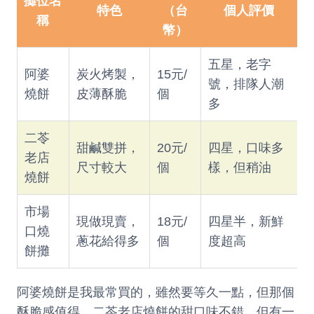
攤位名
特色
（台
個人評價
稱
幣）
五星，老字
阿婆
炭火烤製，
15元/
號，排隊人潮
燒餅
皮薄酥脆
個
多
二苓
甜鹹雙拼，
20元/
四星，口味多
老店
尺寸較大
個
樣，但稍油
燒餅
市場
現做現賣，
18元/
四星半，新鮮
口燒
蔥花給得多
個
度超高
餅攤
阿婆燒餅是我最常買的，雖然要等久一點，但那個
酥脆感值得。二苓老店燒餅的甜口味不錯，但有一