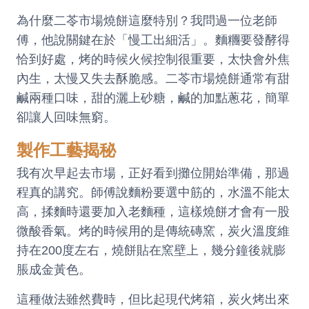
為什麼二苓市場燒餅這麼特別？我問過一位老師
傅，他說關鍵在於「慢工出細活」。麵糰要發酵得
恰到好處，烤的時候火候控制很重要，太快會外焦
內生，太慢又失去酥脆感。二苓市場燒餅通常有甜
鹹兩種口味，甜的灑上砂糖，鹹的加點蔥花，簡單
卻讓人回味無窮。
製作工藝揭秘
我有次早起去市場，正好看到攤位開始準備，那過
程真的講究。師傅說麵粉要選中筋的，水溫不能太
高，揉麵時還要加入老麵種，這樣燒餅才會有一股
微酸香氣。烤的時候用的是傳統磚窯，炭火溫度維
持在200度左右，燒餅貼在窯壁上，幾分鐘後就膨
脹成金黃色。
這種做法雖然費時，但比起現代烤箱，炭火烤出來