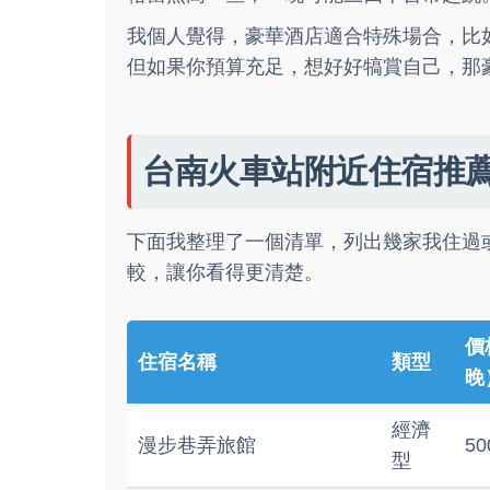
我個人覺得，豪華酒店適合特殊場合，比
但如果你預算充足，想好好犒賞自己，那
台南火車站附近住宿推
下面我整理了一個清單，列出幾家我住過
較，讓你看得更清楚。
價
住宿名稱
類型
晚
經濟
漫步巷弄旅館
50
型