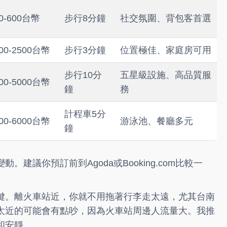
0-600台幣
步行8分鐘
社交氛圍、背包客首選
00-2500台幣
步行3分鐘
位置極佳、家庭房可用
步行10分
五星級設施、高品質服
00-5000台幣
鐘
務
計程車5分
00-6000台幣
游泳池、餐廳多元
鐘
變動。建議你預訂前到
Agoda
或
Booking.com
比較一
。
鍵。離火車站近，你就不用拖著行李走太遠，尤其台南
太近的可能會有點吵，因為火車站周邊人流量大。我推
和安靜。