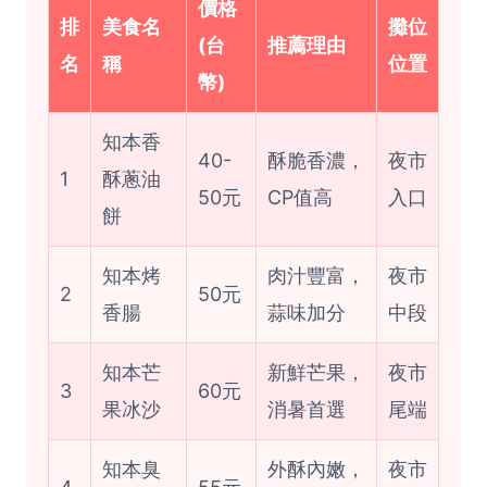
價格
排
美食名
攤位
(台
推薦理由
名
稱
位置
幣)
知本香
40-
酥脆香濃，
夜市
1
酥蔥油
50元
CP值高
入口
餅
知本烤
肉汁豐富，
夜市
2
50元
香腸
蒜味加分
中段
知本芒
新鮮芒果，
夜市
3
60元
果冰沙
消暑首選
尾端
知本臭
外酥內嫩，
夜市