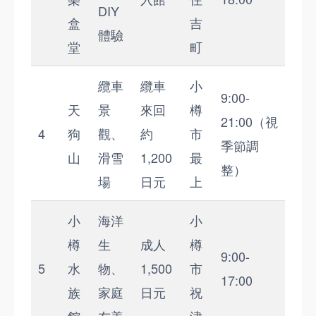
DIY
盒
吉
體驗
堂
町
纜車
纜車
小
9:00-
天
景
來回
樽
21:00（視
4
狗
觀、
約
市
季節調
山
滑雪
1,200
最
整）
場
日元
上
小
海洋
小
樽
生
成人
樽
9:00-
5
水
物、
1,500
市
17:00
族
家庭
日元
祝