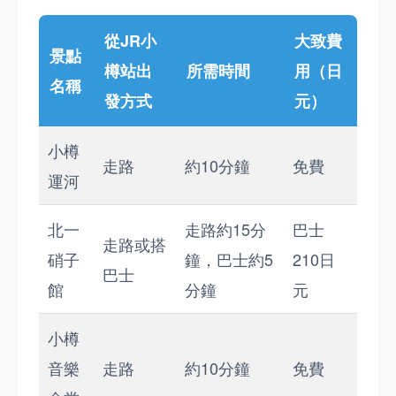
從JR小
大致費
景點
樽站出
所需時間
用（日
名稱
發方式
元）
小樽
走路
約10分鐘
免費
運河
北一
走路約15分
巴士
走路或搭
硝子
鐘，巴士約5
210日
巴士
館
分鐘
元
小樽
音樂
走路
約10分鐘
免費