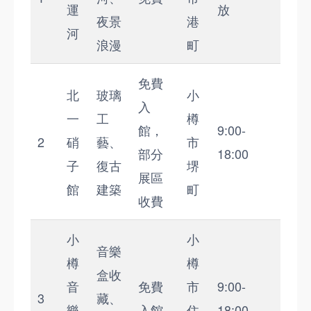
運
放
夜景
港
河
浪漫
町
免費
北
玻璃
小
入
一
工
樽
館，
9:00-
2
硝
藝、
市
部分
18:00
子
復古
堺
展區
館
建築
町
收費
小
小
音樂
樽
樽
盒收
音
免費
市
9:00-
3
藏、
樂
入館
住
18:00