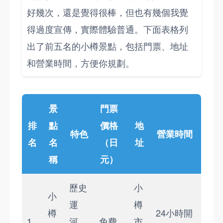
好幾次，還是覺得很棒，但也有幾個我覺
得過度宣傳，實際體驗普通。下面表格列
出了前五名的小樽景點，包括門票、地址
和營業時間，方便你規劃。
景
門票
排
點
價格
地
特色
營業時間
名
名
（日
址
稱
元）
歷史
小
小
運
樽
樽
24小時開
1
河、
免費
市