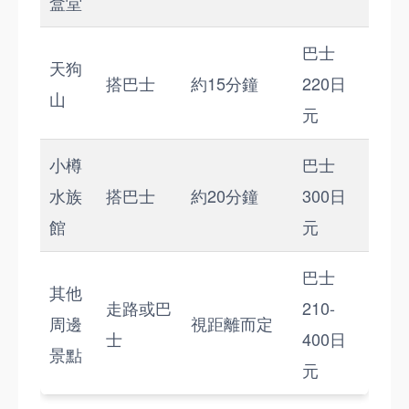
盒堂
巴士
天狗
搭巴士
約15分鐘
220日
山
元
小樽
巴士
水族
搭巴士
約20分鐘
300日
館
元
巴士
其他
走路或巴
210-
周邊
視距離而定
士
400日
景點
元