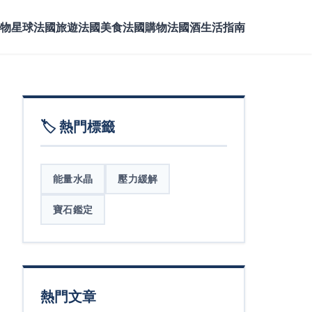
物星球
法國旅遊
法國美食
法國購物
法國酒
生活指南
🏷️ 熱門標籤
能量水晶
壓力緩解
寶石鑑定
熱門文章