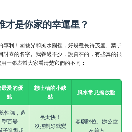
誰才是你家的幸運星？
的專利！園藝界和風水圈裡，好幾種長得茂盛、葉子
個討喜的名字。我養過不少，說實在的，有些真的很
。我用一張表幫大家看清楚它們的不同：
我最愛的優
想吐槽的小缺
風水常見擺放點
點
點
陰性強，造
長太快！
型百變
客廳財位、辦公室
沒控制好就變
(辮子造型超
左前方