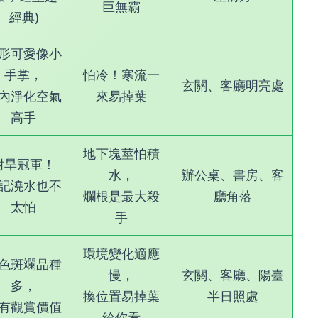
巨無霸
經典)
形可愛像小
手掌，
怕冷！寒流一
玄關、客廳明亮處
內淨化空氣
來易掉葉
高手
地下塊莖怕積
耐旱冠軍！
水，
辦公桌、書房、客
記澆水也不
爛根是最大殺
廳角落
太怕
手
環境變化適應
色斑斕品種
慢，
玄關、客廳、陽臺
多，
換位置易掉葉
半日照處
有觀賞價值
給你看