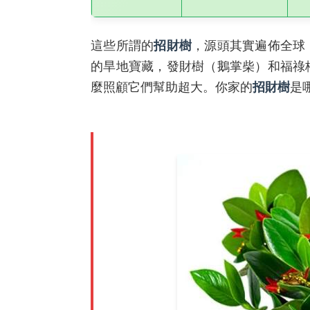
這些所謂的
招財樹
，源頭其實遍佈全球
的旱地寶藏，發財樹（鵝掌柴）和福祿
麼照顧它們幫助超大。你家的
招財樹
是