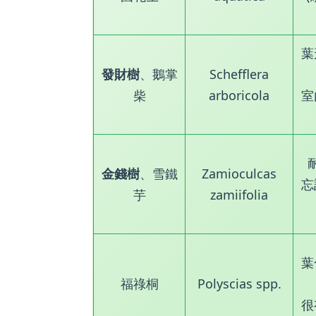
葉
發財樹
、鵝掌
Schefflera
柴
arboricola
室
金錢樹
、雪鐵
Zamioculcas
忘
芋
zamiifolia
葉
福祿桐
Polyscias spp.
很