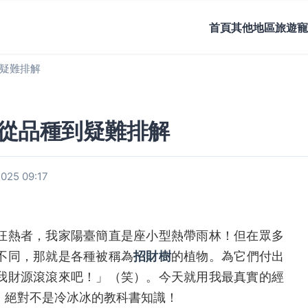
首頁
其他地區旅遊
寵
疑難排解
從品種到疑難排解
25 09:17
狂熱者，我家陽臺簡直是座小型熱帶雨林！但在眾多
不同，那就是各種被稱為
招財樹
的植物。為它們付出
我財源滾滾來吧！」（笑）。今天就用我最真實的經
，絕對不是冷冰冰的教科書知識！