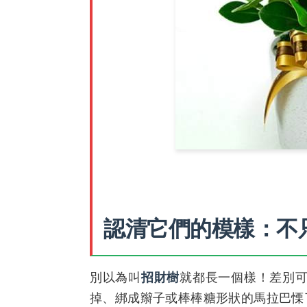
認清它們的模樣：不
別以為叫
招財樹
就都長一個樣！差別
掉、綁成辮子或棒棒糖形狀的馬拉巴慄了（P