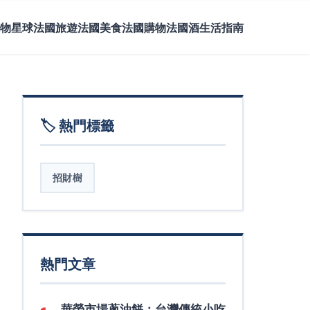
物星球
法國旅遊
法國美食
法國購物
法國酒
生活指南
🏷️ 熱門標籤
招財樹
熱門文章
華榮市場蔥油餅：台灣傳統小吃