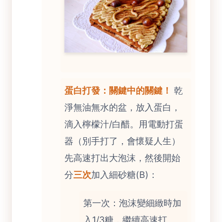
蛋白打發：關鍵中的關鍵！
乾
淨無油無水的盆，放入蛋白，
滴入檸檬汁/白醋。用電動打蛋
器（別手打了，會懷疑人生）
先高速打出大泡沫，然後開始
分
三次
加入細砂糖(B)：
第一次：泡沫變細緻時加
入1/3糖，繼續高速打。