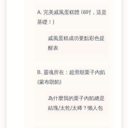
A. 完美戚風蛋糕體 (6吋，這是
基礎！)
戚風蛋糕成功要點彩色提
醒表
B. 靈魂所在：超滑順栗子內餡
(蒙布朗餡)
為什麼我的栗子內餡總是
結塊/太乾/太稀？懶人包