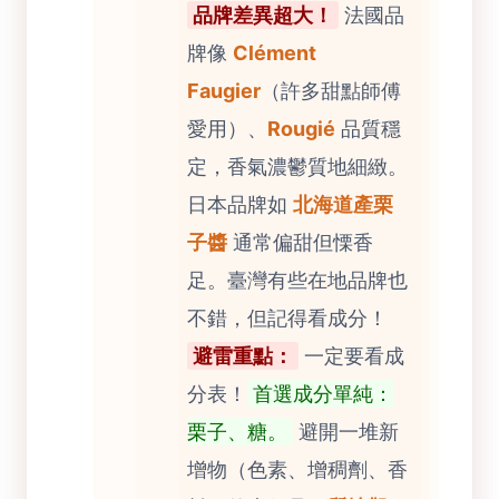
品牌差異超大！
法國品
牌像
Clément
Faugier
（許多甜點師傅
愛用）、
Rougié
品質穩
定，香氣濃鬱質地細緻。
日本品牌如
北海道產栗
子醬
通常偏甜但慄香
足。臺灣有些在地品牌也
不錯，但記得看成分！
避雷重點：
一定要看成
分表！
首選成分單純：
栗子、糖。
避開一堆新
增物（色素、增稠劑、香