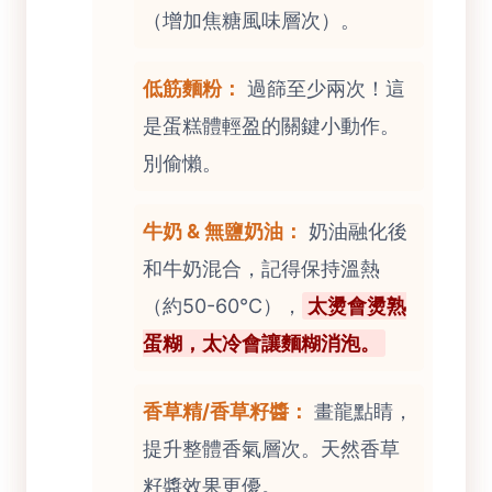
（增加焦糖風味層次）。
低筋麵粉：
過篩至少兩次！這
是蛋糕體輕盈的關鍵小動作。
別偷懶。
牛奶 & 無鹽奶油：
奶油融化後
和牛奶混合，記得保持溫熱
（約50-60°C），
太燙會燙熟
蛋糊，太冷會讓麵糊消泡。
香草精/香草籽醬：
畫龍點睛，
提升整體香氣層次。天然香草
籽醬效果更優。