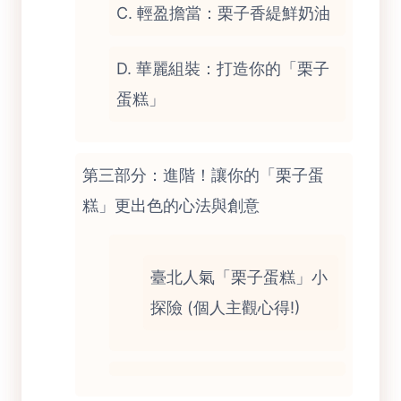
C. 輕盈擔當：栗子香緹鮮奶油
D. 華麗組裝：打造你的「栗子
蛋糕」
第三部分：進階！讓你的「栗子蛋
糕」更出色的心法與創意
臺北人氣「栗子蛋糕」小
探險 (個人主觀心得!)