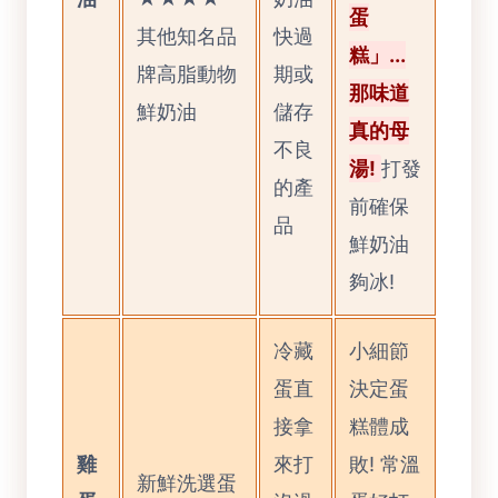
蛋
其他知名品
快過
糕」...
牌高脂動物
期或
那味道
鮮奶油
儲存
真的母
不良
湯!
打發
的產
前確保
品
鮮奶油
夠冰!
冷藏
小細節
蛋直
決定蛋
接拿
糕體成
雞
來打
敗! 常溫
新鮮洗選蛋