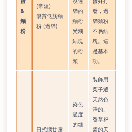
蛋
沒過
蛋好打
(常溫)
&
篩的
發，過
優質低筋麵
麵
麵粉
篩麵粉
粉 (過篩)
粉
受潮
不易結
結塊
塊。這
的粉
是基本
類
功。
裝飾用
栗子選
天然色
染色
澤的。
過度
香草籽
的糖
日式慄甘露
醬的天