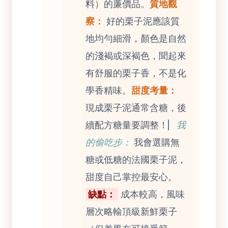
料）的廉價品。
質地觀
察：
好的栗子泥應該質
地均勻細滑，顏色是自然
的淺褐或深褐色，聞起來
有舒服的栗子香，不是化
學香精味。
甜度考量：
現成栗子泥通常含糖，後
續配方糖量要調整！
我
的偷吃步：
我會選購無
糖或低糖的法國栗子泥，
甜度自己掌控最安心。
缺點：
成本較高，風味
層次略輸頂級新鮮栗子