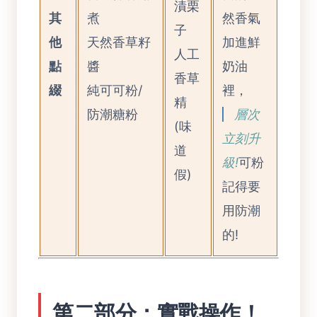
漬栗
其
煮
然香氣
子
他
天然香草籽
加進鮮
人工
點
醬
奶油
香草
綴
純可可粉/
裡，
精
防潮糖粉
層次
(味
立刻升
道
級!
可粉
假)
記得要
用防潮
的!
第二部分：實戰操作！