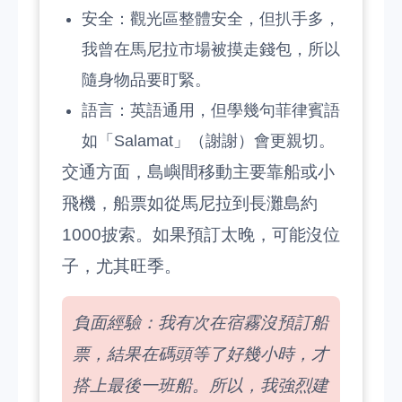
安全：觀光區整體安全，但扒手多，
我曾在馬尼拉市場被摸走錢包，所以
隨身物品要盯緊。
語言：英語通用，但學幾句菲律賓語
如「Salamat」（謝謝）會更親切。
交通方面，島嶼間移動主要靠船或小
飛機，船票如從馬尼拉到長灘島約
1000披索。如果預訂太晚，可能沒位
子，尤其旺季。
負面經驗：我有次在宿霧沒預訂船
票，結果在碼頭等了好幾小時，才
搭上最後一班船。所以，我強烈建