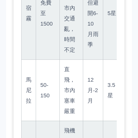
免費
但避
宿
市內
至
開6-
5星
霧
交通
1500
10
亂，
月雨
時間
季
不定
直
馬
飛，
12
50-
3.5
尼
市內
月-2
150
星
拉
塞車
月
嚴重
飛機