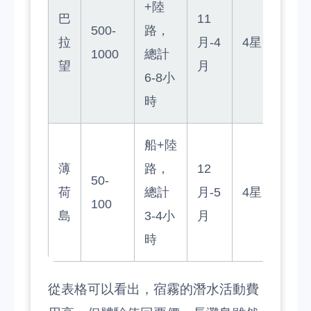
+陸
巴
11
500-
路，
拉
月-4
4星
1000
總計
望
月
6-8小
時
船+陸
薄
路，
12
50-
荷
總計
月-5
4星
100
島
3-4小
月
時
從表格可以看出，宿霧的潛水活動費