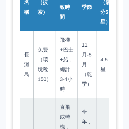
名
（披
（滿
致時
季節
稱
索）
分5
間
星）
飛機
11
免費
+巴士
長
月-5
（環
+船，
4.5
灘
月
境稅
總計
星
島
（乾
150）
3-4小
季）
時
直飛
全
或轉
年，
機，