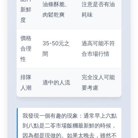
油條酥脆、
注意是否有油
新鮮
肉鬆乾爽
耗味
度
價格
35-50元之
過高可能不符
合理
間
合市場行情
性
排隊
完全沒人可能
適中的人流
人潮
要考慮
我發現一個有趣的現象：通常早上六點
到八點是二苓市場飯糰最新鮮的時候，
因為都是現做的。如果太晚去，雖然不