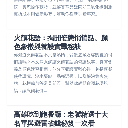
較、實際操作技巧，並解答常見疑問如二氧化碳鋼瓶
更換成本與健康影響，幫助你從新手變專家。
火鶴花語：揭開姿態悄悄話、顏
色象徵與養護實戰秘訣
你知道火鶴花語不只是熱情，背後還藏著姿態裡的悄
悄話嗎？本文深入解讀火鶴花語的傳說故事、真實含
義及顏色速查指南，並分享養護實戰心得，包括模擬
熱帶環境、澆水要點、品種選擇，以及解決葉尖焦
枯、花梗修剪等常見問題，幫助你輕鬆實踐花語祝
福，讓火鶴花健...
高雄吃到飽餐廳：老饕精選十大
名單與避雷省錢秘笈一次看