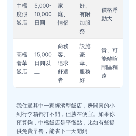
中檔
5,000-
家
好、
價格浮
度假
10,000
庭、
有附
動大
飯店
日圓
情侶
加服
務
商務
設施
貴、可
高檔
15,000
客、
豪
能離喧
奢華
日圓以
追求
華、
鬧區稍
飯店
上
舒適
服務
遠
者
好
我住過其中一家經濟型飯店，房間真的小
到行李箱都打不開，但勝在便宜。如果你
預算夠，中檔飯店是平衡點，比如有些提
供免費早餐，能省下一天開銷