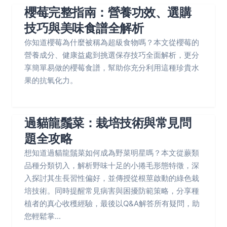
櫻莓完整指南：營養功效、選購
技巧與美味食譜全解析
你知道櫻莓為什麼被稱為超級食物嗎？本文從櫻莓的
營養成分、健康益處到挑選保存技巧全面解析，更分
享簡單易做的櫻莓食譜，幫助你充分利用這種珍貴水
果的抗氧化力。
過貓龍鬚菜：栽培技術與常見問
題全攻略
想知道過貓龍鬚菜如何成為野菜明星嗎？本文從蕨類
品種分類切入，解析野味十足的小捲毛形態特徵，深
入探討其生長習性偏好，並傳授從根莖啟動的綠色栽
培技術。同時提醒常見病害與困擾防範策略，分享種
植者的真心收穫經驗，最後以Q&A解答所有疑問，助
您輕鬆掌...