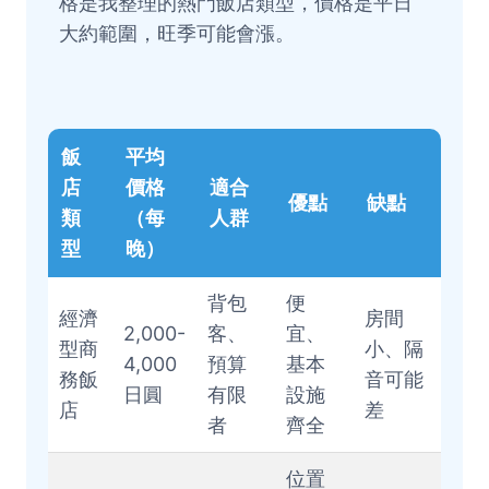
格是我整理的熱門飯店類型，價格是平日
大約範圍，旺季可能會漲。
飯
平均
店
價格
適合
優點
缺點
類
（每
人群
型
晚）
背包
便
經濟
房間
2,000-
客、
宜、
型商
小、隔
4,000
預算
基本
務飯
音可能
日圓
有限
設施
店
差
者
齊全
位置