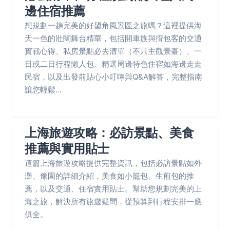
邊住宿推薦
想規劃一趟完美的好望角風景區之旅嗎？這裡提供海
天一色的壯闊舞台精華，包括開車族與揹包客的交通
實戰心得、私房景點必去清單（不只主觀景臺）、一
日或二日行程懶人包、精選周邊特色住宿如海邊走走
民宿，以及出發前貼心小叮嚀與Q&A解答，完整指南
讓您輕鬆...
上海旅遊攻略：必訪景點、美食
推薦與實用貼士
這篇上海旅遊攻略提供完整資訊，包括必訪景點如外
灘、豫園的詳細介紹，美食如小籠包、生煎包的推
薦，以及交通、住宿實用貼士。幫助您規劃完美的上
海之旅，解決所有旅遊疑問，從預算到行程安排一應
俱全。