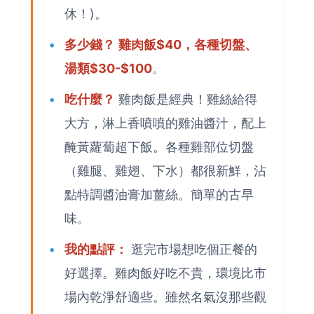
休！)。
多少錢？
雞肉飯$40，各種切盤、
湯類$30-$100
。
吃什麼？
雞肉飯是經典！雞絲給得
大方，淋上香噴噴的雞油醬汁，配上
醃黃蘿蔔超下飯。各種雞部位切盤
（雞腿、雞翅、下水）都很新鮮，沾
點特調醬油膏加薑絲。簡單的古早
味。
我的點評：
逛完市場想吃個正餐的
好選擇。雞肉飯好吃不貴，環境比市
場內乾淨舒適些。雖然名氣沒那些觀