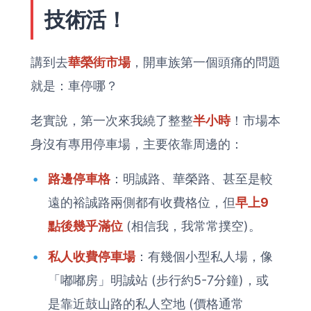
技術活！
講到去
華榮街市場
，開車族第一個頭痛的問題
就是：車停哪？
老實說，第一次來我繞了整整
半小時
！市場本
身沒有專用停車場，主要依靠周邊的：
路邊停車格
：明誠路、華榮路、甚至是較
遠的裕誠路兩側都有收費格位，但
早上9
點後幾乎滿位
(相信我，我常常撲空)。
私人收費停車場
：有幾個小型私人場，像
「嘟嘟房」明誠站 (步行約5-7分鐘)，或
是靠近鼓山路的私人空地 (價格通常