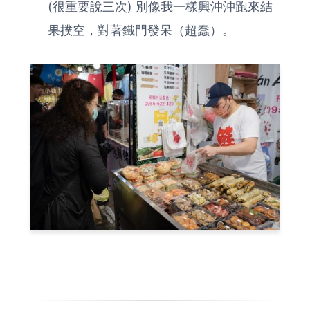
(很重要說三次) 別像我一樣興沖沖跑來結
果撲空，對著鐵門發呆（超蠢）。