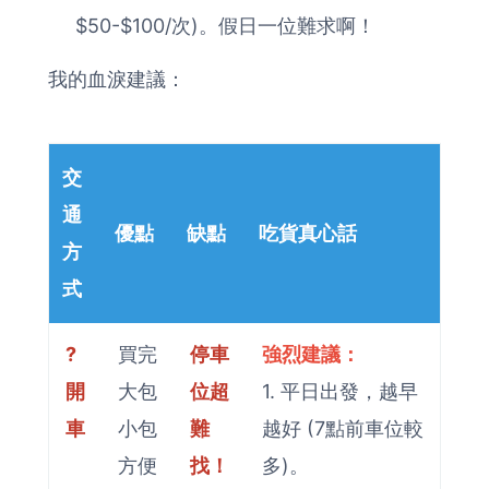
$50-$100/次)。假日一位難求啊！
我的血淚建議：
交
通
優點
缺點
吃貨真心話
方
式
?
買完
停車
強烈建議：
開
大包
位超
1. 平日出發，越早
車
小包
難
越好 (7點前車位較
方便
找！
多)。