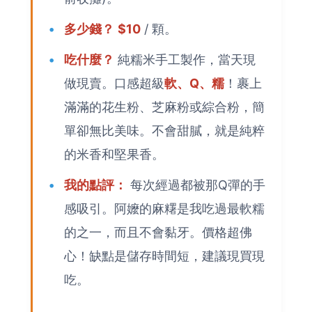
多少錢？
$10
/ 顆。
吃什麼？
純糯米手工製作，當天現
做現賣。口感超級
軟、Q、糯
！裹上
滿滿的花生粉、芝麻粉或綜合粉，簡
單卻無比美味。不會甜膩，就是純粹
的米香和堅果香。
我的點評：
每次經過都被那Q彈的手
感吸引。阿嬤的麻糬是我吃過最軟糯
的之一，而且不會黏牙。價格超佛
心！缺點是儲存時間短，建議現買現
吃。