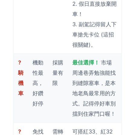
2. 假日直接放棄開
車！
3. 副駕記得留人下
車搶先卡位 (這招
很關鍵)。
?
機動
採購
最佳選擇！
市場
騎
性最
量有
周邊巷弄勉強能找
機
高，
限
到縫隙塞車，是本
車
好鑽
地老鳥最常用的方
好停
式。記得停好車別
擋到住家門口喔！
?
免找
需轉
可搭紅33、紅32