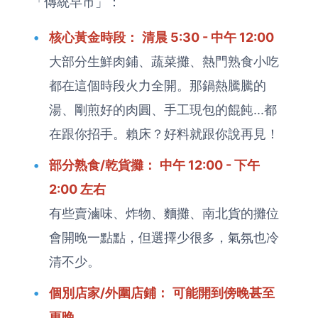
「傳統早市」：
核心黃金時段：
清晨 5:30 - 中午 12:00
大部分生鮮肉鋪、蔬菜攤、熱門熟食小吃
都在這個時段火力全開。那鍋熱騰騰的
湯、剛煎好的肉圓、手工現包的餛飩...都
在跟你招手。賴床？好料就跟你說再見！
部分熟食/乾貨攤：
中午 12:00 - 下午
2:00 左右
有些賣滷味、炸物、麵攤、南北貨的攤位
會開晚一點點，但選擇少很多，氣氛也冷
清不少。
個別店家/外圍店鋪：
可能開到傍晚甚至
更晚