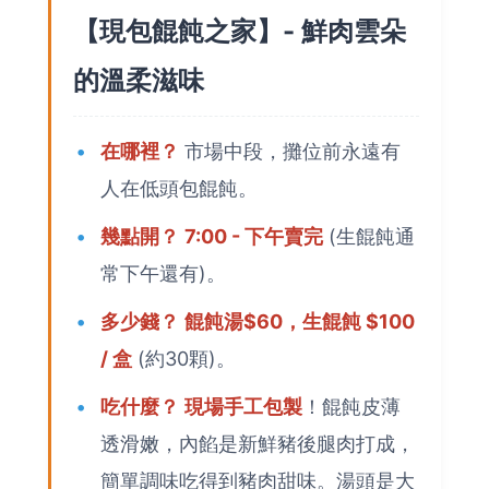
【現包餛飩之家】- 鮮肉雲朵
的溫柔滋味
在哪裡？
市場中段，攤位前永遠有
人在低頭包餛飩。
幾點開？
7:00 - 下午賣完
(生餛飩通
常下午還有)。
多少錢？
餛飩湯$60，生餛飩 $100
/ 盒
(約30顆)。
吃什麼？
現場手工包製
！餛飩皮薄
透滑嫩，內餡是新鮮豬後腿肉打成，
簡單調味吃得到豬肉甜味。湯頭是大