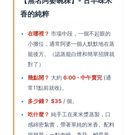
【無名阿婆碗粿】- 古早味米
香的純粹
在哪裡？
市場中段，一個不起眼的
小攤位，通常阿婆一個人默默地在蒸
籠後方。（認蒸籠白煙和簡單招牌就
對了）
幾點開？
大約
6:00 - 中午賣完
(通
常11點前就收)。
多少錢？
$35
/ 個。
吃什麼？
純手工在來米漿蒸製，口
感綿密紮實，帶著單純的米香。配料
很簡單：一點肉燥、香菇、鹹蛋黃。