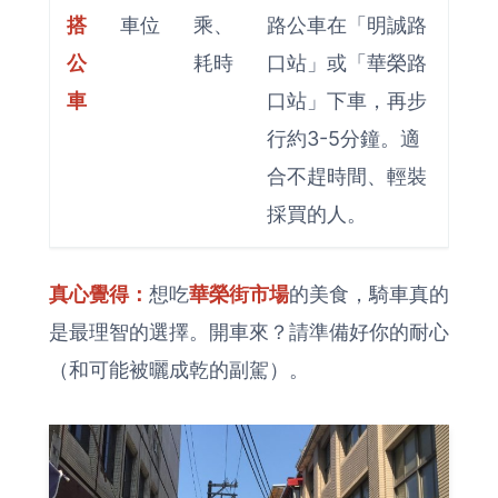
搭
車位
乘、
路公車在「明誠路
公
耗時
口站」或「華榮路
車
口站」下車，再步
行約3-5分鐘。適
合不趕時間、輕裝
採買的人。
真心覺得：
想吃
華榮街市場
的美食，騎車真的
是最理智的選擇。開車來？請準備好你的耐心
（和可能被曬成乾的副駕）。