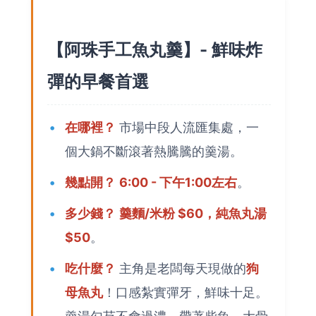
【阿珠手工魚丸羹】- 鮮味炸
彈的早餐首選
在哪裡？
市場中段人流匯集處，一
個大鍋不斷滾著熱騰騰的羹湯。
幾點開？
6:00 - 下午1:00左右
。
多少錢？
羹麵/米粉 $60，純魚丸湯
$50
。
吃什麼？
主角是老闆每天現做的
狗
母魚丸
！口感紮實彈牙，鮮味十足。