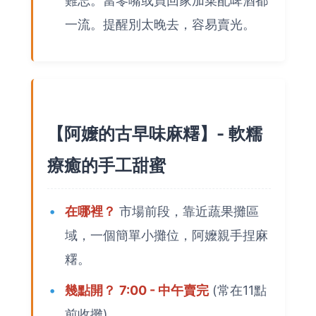
難忘。當零嘴或買回家加菜配啤酒都
一流。提醒別太晚去，容易賣光。
【阿嬤的古早味麻糬】- 軟糯
療癒的手工甜蜜
在哪裡？
市場前段，靠近蔬果攤區
域，一個簡單小攤位，阿嬤親手捏麻
糬。
幾點開？
7:00 - 中午賣完
(常在11點
前收攤)。