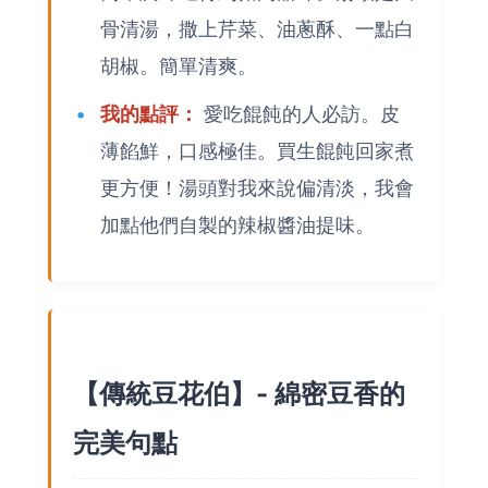
骨清湯，撒上芹菜、油蔥酥、一點白
胡椒。簡單清爽。
我的點評：
愛吃餛飩的人必訪。皮
薄餡鮮，口感極佳。買生餛飩回家煮
更方便！湯頭對我來說偏清淡，我會
加點他們自製的辣椒醬油提味。
【傳統豆花伯】- 綿密豆香的
完美句點