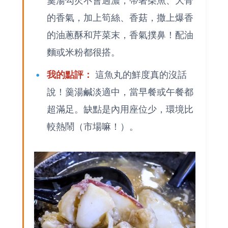
羹湯勾芡不會過濃，帶著柴魚、大骨
的香氣，加上筍絲、香菇，撒上爆香
的油蔥酥和芹菜末，香氣撲鼻！配油
麵或米粉都很搭。
我的點評：
這魚丸的鮮度真的沒話
說！羹湯鹹淡適中，當早餐或午餐都
超滿足。缺點是內用座位少，環境比
較熱鬧（市場嘛！）。