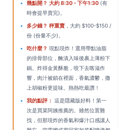
幾點開？
大約 8:30 - 下午1:30
(有
時會提早賣完)。
多少錢？
秤重賣
，大約 $100-$150 /
份 (份量不少)。
吃什麼？
現點現炸！選用帶點油脂
的排骨部位，醃漬入味後裹上薄粉下
鍋。炸得金黃酥脆，咬下去喀滋作
響，肉汁被鎖在裡面，香氣濃鬱，撒
上胡椒粉更提味。熱熱吃最讚！
我的點評：
這是隱藏版好料！第一
次是買菜阿姨推薦的。雖然位置難
找，但那現炸的香氣和爆汁口感讓人