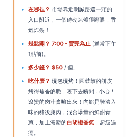
在哪裡？
市場靠近明誠路這一頭的
入口附近，一個磚砌烤爐很顯眼，香
氣炸裂！
幾點開？
7:00 - 賣完為止
(通常下午
1點前)。
多少錢？
$50
/ 個。
吃什麼？
現包現烤！圓鼓鼓的餅皮
烤得焦香酥脆，咬下去瞬間...小心！
滾燙的肉汁會噴出來！內餡是醃漬入
味的豬後腿肉，混合爆量的鮮甜青
蔥，加上濃鬱的
白胡椒香氣
，超級過
癮。