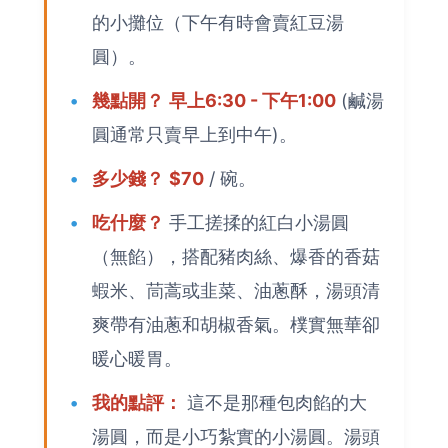
的小攤位（下午有時會賣紅豆湯
圓）。
幾點開？
早上6:30 - 下午1:00
(鹹湯
圓通常只賣早上到中午)。
多少錢？
$70
/ 碗。
吃什麼？
手工搓揉的紅白小湯圓
（無餡），搭配豬肉絲、爆香的香菇
蝦米、茼蒿或韭菜、油蔥酥，湯頭清
爽帶有油蔥和胡椒香氣。樸實無華卻
暖心暖胃。
我的點評：
這不是那種包肉餡的大
湯圓，而是小巧紮實的小湯圓。湯頭