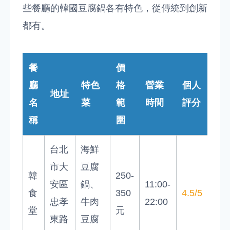
些餐廳的韓國豆腐鍋各有特色，從傳統到創新
都有。
餐
價
廳
特色
格
營業
個人
地址
名
菜
範
時間
評分
稱
圍
台北
海鮮
市大
豆腐
韓
250-
安區
鍋、
11:00-
食
350
4.5/5
忠孝
牛肉
22:00
堂
元
東路
豆腐