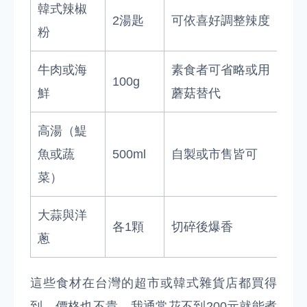
韓式辣椒
2湯匙
可依喜好調整辣度
粉
牛肉或海
素食者可省略或用
100g
鮮
蘑菇替代
高湯（鯷
魚或蔬
500ml
自製或市售皆可
菜）
大蒜與洋
各1顆
切碎後爆香
蔥
這些食材在台灣的超市或韓式雜貨店都買得
到，價格也不貴。我通常花不到200元就能煮