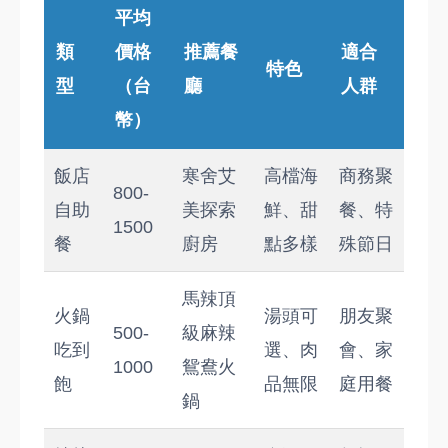
平均
類
價格
推薦餐
適合
特色
型
（台
廳
人群
幣）
飯店
寒舍艾
高檔海
商務聚
800-
自助
美探索
鮮、甜
餐、特
1500
餐
廚房
點多樣
殊節日
馬辣頂
火鍋
湯頭可
朋友聚
500-
級麻辣
吃到
選、肉
會、家
1000
鴛鴦火
飽
品無限
庭用餐
鍋