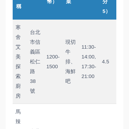
幣）
菜
分
稱
5）
寒
台北
舍
市信
現切
艾
11:30-
義區
牛
美
1200-
14:00,
松仁
排、
4.5
探
1500
17:30-
路
海鮮
索
21:00
38
吧
廚
號
房
馬
辣