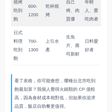
燒烤
自己
年輕
600-
乾杯燒
吃到
烤、肉
人、愛
1200
烤
飽
質優
吃肉者
日式
生魚
料理
700-
上引水
日料愛
片、壽
吃到
1300
產
好者
司新鮮
飽
看了表格，你可能會想，哪種台北市吃到
飽最划算？我個人覺得火鍋類的 CP 值較
高，因為食材成本相對低，但如果你追求
品質，飯店自助餐更值得。