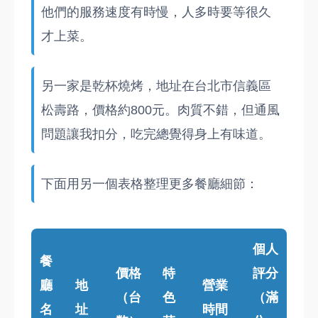
他們的服務速度有時慢，人多時要等很久
才上菜。
另一家是乾杯燒烤，地址在台北市信義區
松壽路，價格約800元。肉質不錯，但通風
問題讓我扣分，吃完總覺得身上有味道。
下面用另一個表格整理更多餐廳細節：
個人
餐
價格
特
評分
廳
地
營業
（台
色
（滿
名
址
時間