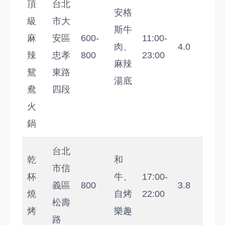
頂
台北
安格
級
市大
斯牛
麻
安區
600-
11:00-
肉、
4.0
辣
忠孝
800
23:00
麻辣
鴛
東路
湯底
鴦
四段
火
鍋
台北
乾
和
市信
杯
牛、
17:00-
義區
800
3.8
燒
自烤
22:00
松壽
烤
樂趣
路