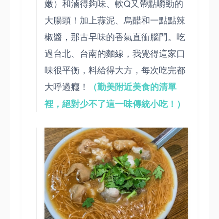
嫩）和滷得夠味、軟Q又帶點嚼勁的
大腸頭！加上蒜泥、烏醋和一點點辣
椒醬，那古早味的香氣直衝腦門。吃
過台北、台南的麵線，我覺得這家口
味很平衡，料給得大方，每次吃完都
大呼過癮！
（勤美附近美食的清單
裡，絕對少不了這一味傳統小吃！）