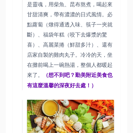
是靈魂，用柴魚、昆布熬煮，喝起來
甘甜清爽，帶有濃濃的日式風情。必
點蘿蔔（燉得通透入味、筷子一夾就
斷）、福袋年糕（咬下去爆漿的驚
喜）、高麗菜捲（鮮甜多汁）、還有
店家自製的雞肉丸子。冷冷的天，坐
在攤前喝上一碗熱湯，整個人都暖起
來了。
（想不到吧？勤美附近美食也
有這麼溫馨的深夜好去處！）