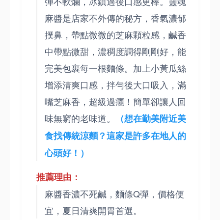
彈不軟爛，冰鎮過後口感更棒。靈魂
麻醬是店家不外傳的秘方，香氣濃郁
撲鼻，帶點微微的芝麻顆粒感，鹹香
中帶點微甜，濃稠度調得剛剛好，能
完美包裹每一根麵條。加上小黃瓜絲
增添清爽口感，拌勻後大口吸入，滿
嘴芝麻香，超級過癮！簡單卻讓人回
味無窮的老味道。
（想在勤美附近美
食找傳統涼麵？這家是許多在地人的
心頭好！）
推薦理由：
麻醬香濃不死鹹，麵條Q彈，價格便
宜，夏日清爽開胃首選。