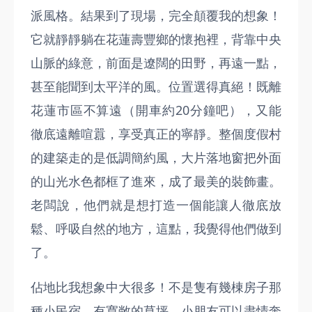
派風格。結果到了現場，完全顛覆我的想象！
它就靜靜躺在花蓮壽豐鄉的懷抱裡，背靠中央
山脈的綠意，前面是遼闊的田野，再遠一點，
甚至能聞到太平洋的風。位置選得真絕！既離
花蓮市區不算遠（開車約20分鐘吧），又能
徹底遠離喧囂，享受真正的寧靜。整個度假村
的建築走的是低調簡約風，大片落地窗把外面
的山光水色都框了進來，成了最美的裝飾畫。
老闆說，他們就是想打造一個能讓人徹底放
鬆、呼吸自然的地方，這點，我覺得他們做到
了。
佔地比我想象中大很多！不是隻有幾棟房子那
種小民宿。有寬敞的草坪，小朋友可以盡情奔