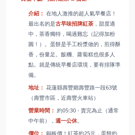
介紹：
在地人激推的超人氣早餐店！
最出名的是
古早味招牌紅茶
，甜度適
中，茶香獨特，喝過難忘（記得加粉
圓！）。蛋餅是手工粉漿做的，煎得酥
香，份量足。飯糰、蘿蔔糕也很多人
點。就是傳統早餐店環境，要有排隊準
備。
地址：
花蓮縣壽豐鄉壽豐路一段63號
（壽豐市區，近壽豐火車站）
營業時間：
約05:30 - 賣完為止（通常
中午前），
週一公休
。
價位：
銅板價！紅茶約25元，蛋餅約