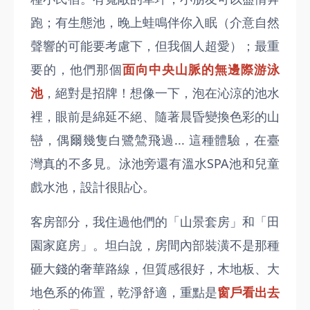
跑；有生態池，晚上蛙鳴伴你入眠（介意自然
聲響的可能要考慮下，但我個人超愛）；最重
要的，他們那個
面向中央山脈的無邊際游泳
池
，絕對是招牌！想像一下，泡在沁涼的池水
裡，眼前是綿延不絕、隨著晨昏變換色彩的山
巒，偶爾幾隻白鷺鷥飛過... 這種體驗，在臺
灣真的不多見。泳池旁還有溫水SPA池和兒童
戲水池，設計很貼心。
客房部分，我住過他們的「山景套房」和「田
園家庭房」。坦白說，房間內部裝潢不是那種
砸大錢的奢華路線，但質感很好，木地板、大
地色系的佈置，乾淨舒適，重點是
窗戶看出去