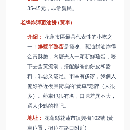
35-45元，非常親民。
老牌炸彈蔥油餅 (黃車)
介紹：
花蓮市區最具代表性的小吃之
一！
爆漿半熟蛋
是靈魂。蔥油餅油炸得
金黃酥脆，內層夾入一顆新鮮雞蛋，咬
下去蛋黃流淌，搭配鹹香的餅皮和醬
料，罪惡又滿足。市區有多家，我個人
偏好靠近復興街底的"黃車"老牌（人很
多）。藍車也很有名，口味差異不大，
選人少點的排吧。
地址：
花蓮縣花蓮市復興街102號 (黃
車位置，攤位在路口附近)