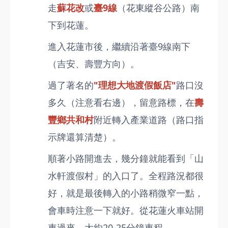
走
蘇花改
或
臺9線
（花東縱谷公路）南
下到花蓮。
進入花蓮市後，繼續沿著臺9線南下
（吉安、壽豐方向）。
過了著名的
"理想大地渡假飯店"
路口沒
多久（注意看右邊），留意路標，在
壽
豐鄉共和村
附近轉入產業道路（路口指
示牌還算清楚）。
順著小路開進去，幾分鐘就能看到「山
水軒渡假村」的入口了。全程路況都很
好，就是最後轉入的小路稍微窄一點，
會車時注意一下就好。從花蓮火車站開
車過來，大約20-25分鐘車程。