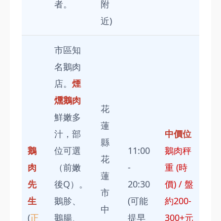
者。
附
近)
市區知
名鵝肉
店。
煙
燻鵝肉
花
鮮嫩多
蓮
汁，部
中價位
縣
鵝
位可選
11:00
鵝肉秤
花
肉
（前嫩
-
重 (時
蓮
先
後Q）。
20:30
價) / 盤
市
生
鵝胗、
(可能
約200-
中
(
正
鵝腸、
提早
300+元