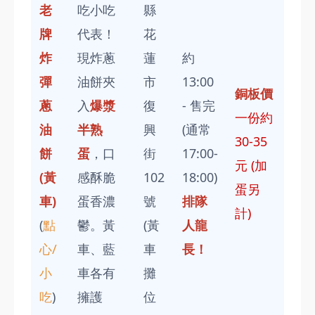
老
吃小吃
縣
牌
代表！
花
炸
現炸蔥
蓮
約
彈
油餅夾
市
13:00
銅板價
蔥
入
爆漿
復
- 售完
一份約
油
半熟
興
(通常
30-35
餅
蛋
，口
街
17:00-
元 (加
(黃
感酥脆
102
18:00)
蛋另
車)
蛋香濃
號
排隊
計)
(
點
鬱。黃
(黃
人龍
心/
車、藍
車
長！
小
車各有
攤
吃
)
擁護
位