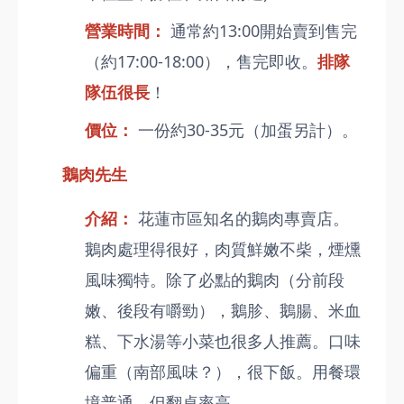
營業時間：
通常約13:00開始賣到售完
（約17:00-18:00），售完即收。
排隊
隊伍很長
！
價位：
一份約30-35元（加蛋另計）。
鵝肉先生
介紹：
花蓮市區知名的鵝肉專賣店。
鵝肉處理得很好，肉質鮮嫩不柴，煙燻
風味獨特。除了必點的鵝肉（分前段
嫩、後段有嚼勁），鵝胗、鵝腸、米血
糕、下水湯等小菜也很多人推薦。口味
偏重（南部風味？），很下飯。用餐環
境普通，但翻桌率高。