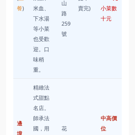
山
餐
)
米血、
賣完)
小菜數
路
下水湯
十元
259
等小菜
號
也受歡
迎。口
味稍
重。
精緻法
式甜點
名店。
師承法
中高價
邊
國，用
花
位
境