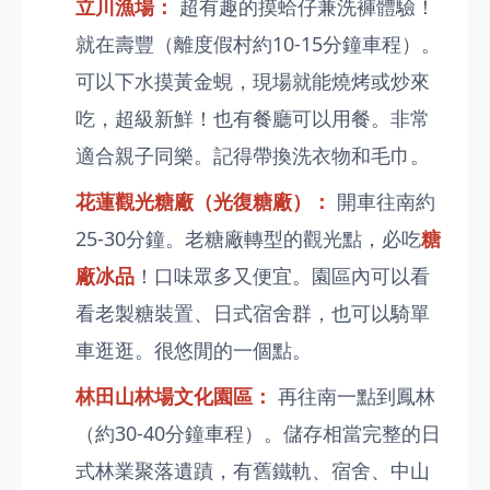
立川漁場：
超有趣的摸蛤仔兼洗褲體驗！
就在壽豐（離度假村約10-15分鐘車程）。
可以下水摸黃金蜆，現場就能燒烤或炒來
吃，超級新鮮！也有餐廳可以用餐。非常
適合親子同樂。記得帶換洗衣物和毛巾。
花蓮觀光糖廠（光復糖廠）：
開車往南約
25-30分鐘。老糖廠轉型的觀光點，必吃
糖
廠冰品
！口味眾多又便宜。園區內可以看
看老製糖裝置、日式宿舍群，也可以騎單
車逛逛。很悠閒的一個點。
林田山林場文化園區：
再往南一點到鳳林
（約30-40分鐘車程）。儲存相當完整的日
式林業聚落遺蹟，有舊鐵軌、宿舍、中山