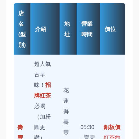
店
名
地
營業
介紹
價位
(型
址
時間
別)
超人氣
古早
味！
招
花
牌紅茶
蓮
必喝
縣
（加粉
壽
壽
圓更
05:30
銅板價
豐
豐
讚），
- 賣完
紅茶約