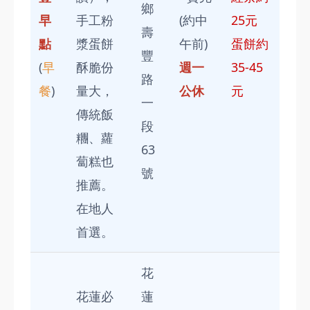
鄉
早
手工粉
(約中
25元
壽
點
漿蛋餅
午前)
蛋餅約
豐
(
早
酥脆份
週一
35-45
路
餐
)
量大，
公休
元
一
傳統飯
段
糰、蘿
63
蔔糕也
號
推薦。
在地人
首選。
花
花蓮必
蓮