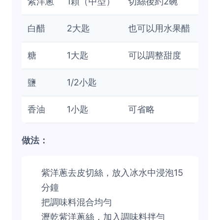
紫洋蔥
1顆（中型）
切絲後約2碗
白醋
2大匙
也可以用水果醋
糖
1大匙
可以調整甜度
鹽
1/2小匙
香油
1小匙
可省略
做法：
紫洋蔥去皮切絲，放入冰水中浸泡15
分鐘
把調味料混合均勻
瀝乾紫洋蔥絲，加入調味料拌勻