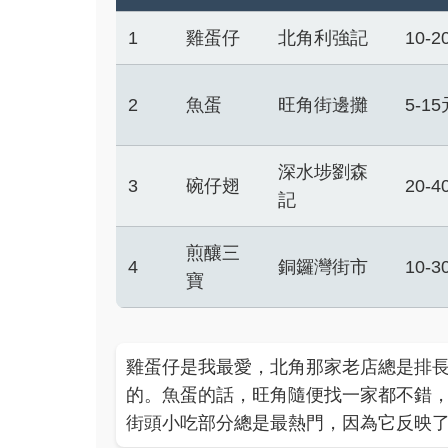
1
雞蛋仔
北角利強記
10-2
2
魚蛋
旺角街邊攤
5-1
深水埗劉森
3
碗仔翅
20-4
記
煎釀三
4
銅鑼灣街市
10-3
寶
雞蛋仔是我最愛，北角那家老店總是排
的。魚蛋的話，旺角隨便找一家都不錯
街頭小吃部分總是最熱門，因為它反映