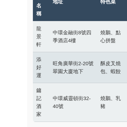
地址
特色菜
名
稱
龍
中環金融街8號四
燒鵝、點
景
季酒店4樓
心拼盤
軒
添
旺角廣華街2-20號
酥皮叉燒
好
翠園大廈地下
包、蝦餃
運
鏞
記
中環威靈頓街32-
燒鵝、乳
酒
40號
豬
家