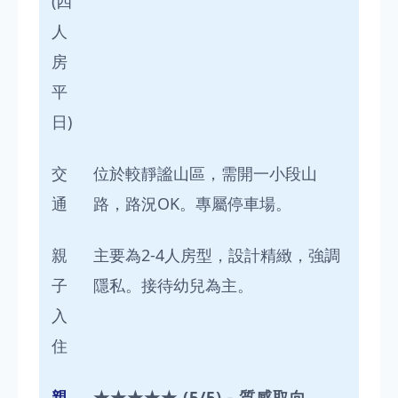
(四
人
房
平
日)
交
位於較靜謐山區，需開一小段山
通
路，路況OK。專屬停車場。
親
主要為2-4人房型，設計精緻，強調
子
隱私。接待幼兒為主。
入
住
親
★★★★★ (5/5) - 質感取向