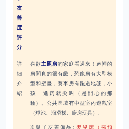
友
善
度
評
分
詳
喜歡
主題房
的家庭看過來！這裡的
細
房間真的很有戲，恐龍房有大型模
介
型和壁畫，賽車房有跑道地毯，小
紹
孩一進房就尖叫（是開心的那
種）。公共區域有中型室內遊戲室
（球池、溜滑梯、廚房玩具）。
※親子友善備品:
嬰兒床（需預