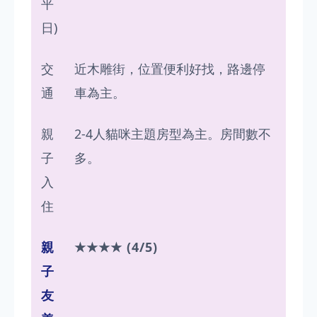
平
日)
交
近木雕街，位置便利好找，路邊停
通
車為主。
親
2-4人貓咪主題房型為主。房間數不
子
多。
入
住
親
★★★★ (4/5)
子
友