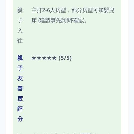
親
主打2-6人房型，部分房型可加嬰兒
子
床 (建議事先詢問確認)。
入
住
親
★★★★★ (5/5)
子
友
善
度
評
分