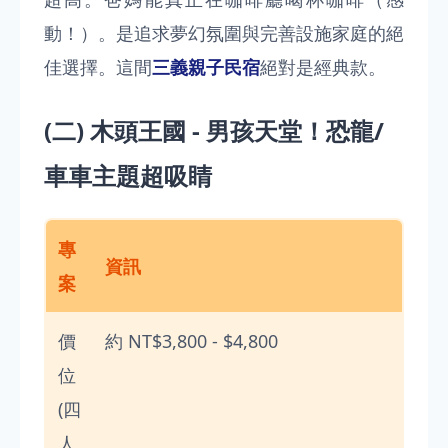
動！）。是追求夢幻氛圍與完善設施家庭的絕
佳選擇。這間
三義親子民宿
絕對是經典款。
(二) 木頭王國 - 男孩天堂！恐龍/
車車主題超吸睛
專
資訊
案
價
約 NT$3,800 - $4,800
位
(四
人