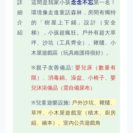
詳
這間是我家小孩
念念不忘
第一名！
細
環境像走進童話森林，房間有獨特
介
的「樹屋上下鋪」設計（安全
紹
梯），小孩超瘋狂。戶外有超大草
坪、沙坑（工具齊全）、鞦韆、小
木屋遊戲區（玩具維護得很好）。
※親子友善備品:
嬰兒床（數量有
限）、消毒鍋、澡盆、小椅子、嬰
兒沐浴備品（需自備尿布）
※兒童遊樂設施:
戶外沙坑、鞦韆、
草坪、小木屋遊戲室（積木、廚房
組、繪本）、室內公共遊戲角