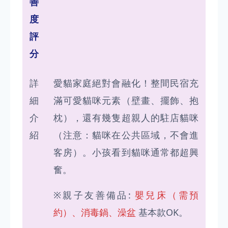
善
度
評
分
詳
愛貓家庭絕對會融化！整間民宿充
細
滿可愛貓咪元素（壁畫、擺飾、抱
介
枕），還有幾隻超親人的駐店貓咪
紹
（注意：貓咪在公共區域，不會進
客房）。小孩看到貓咪通常都超興
奮。
※親子友善備品:
嬰兒床（需預
約）、消毒鍋、澡盆
基本款OK。