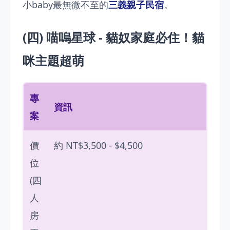
小baby最無微不至的
三義親子民宿
。
(四) 喵嗚星球 - 貓奴家庭必住！貓
咪主題超萌
專
資訊
案
價
約 NT$3,500 - $4,500
位
(四
人
房