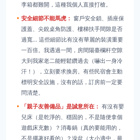
李箱都難開，這種我個人直接打槍。
安全細節不能馬虎：
窗戶安全鎖、插座保
護蓋、尖銳桌角防護、樓梯扶手間隙是否
過寬... 這些細節比有沒有華麗的裝潢重要
一百倍。我遇過一間，房間陽臺欄杆空隙
大到我家老二能輕鬆鑽過去（嚇出一身冷
汗！），立刻要求換房。有些民宿會主動
標明安全設施，沒有的話，訂房前一定要
問清楚。
「親子友善備品」是誠意所在：
有沒有嬰
兒床（是乾淨的、穩固的，不是隨便拿個
遊戲床充數）？消毒鍋（真的要能用的，
不是擺著好看的）？澡盆（大小適中，最