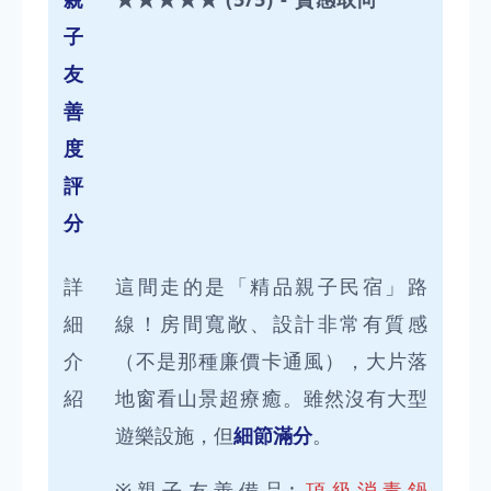
子
友
善
度
評
分
詳
這間走的是「精品親子民宿」路
細
線！房間寬敞、設計非常有質感
介
（不是那種廉價卡通風），大片落
紹
地窗看山景超療癒。雖然沒有大型
遊樂設施，但
細節滿分
。
※親子友善備品:
頂級消毒鍋