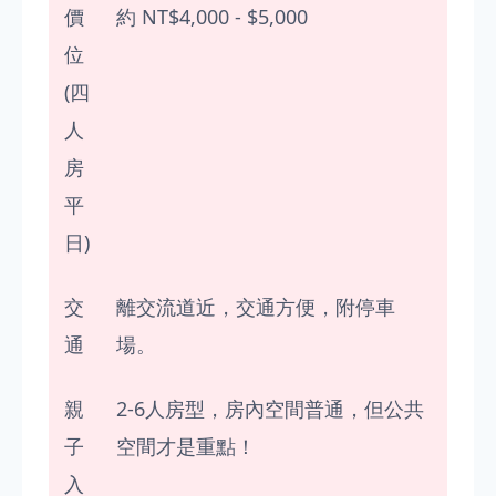
價
約 NT$4,000 - $5,000
位
(四
人
房
平
日)
交
離交流道近，交通方便，附停車
通
場。
親
2-6人房型，房內空間普通，但公共
子
空間才是重點！
入