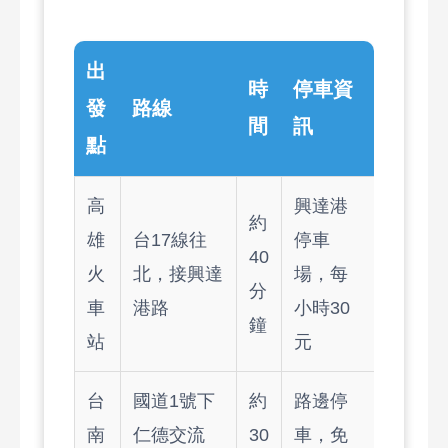
出
時
停車資
發
路線
間
訊
點
高
興達港
約
雄
台17線往
停車
40
火
北，接興達
場，每
分
車
港路
小時30
鐘
站
元
台
國道1號下
約
路邊停
南
仁德交流
30
車，免