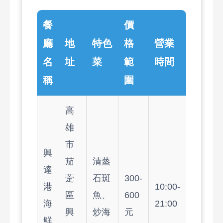
餐
價
廳
地
特色
格
營業
名
址
菜
範
時間
稱
圍
高
雄
市
興
茄
清蒸
達
萣
石斑
300-
港
10:00-
區
魚、
600
海
21:00
興
炒海
元
鮮