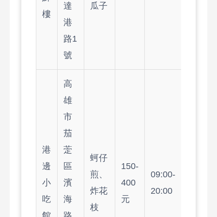
達
瓜子
樓
港
路1
號
高
雄
市
茄
港
萣
蚵仔
邊
區
150-
煎、
09:00-
小
濱
400
炸花
20:00
吃
海
元
枝
館
路