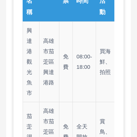
名
票
時間
活
稱
動
興
達
高雄
港
市茄
買海
免
08:00-
觀
萣區
鮮、
費
18:00
光
興達
拍照
魚
港路
市
高雄
茄
市茄
賞
萣
免
全天
萣區
鳥、