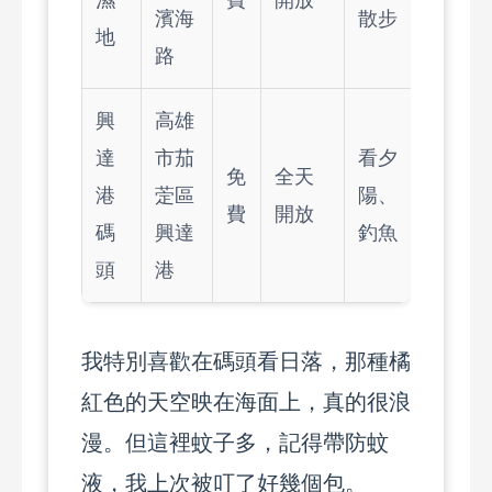
濕
費
開放
濱海
散步
地
路
興
高雄
達
市茄
看夕
免
全天
港
萣區
陽、
費
開放
碼
興達
釣魚
頭
港
我特別喜歡在碼頭看日落，那種橘
紅色的天空映在海面上，真的很浪
漫。但這裡蚊子多，記得帶防蚊
液，我上次被叮了好幾個包。