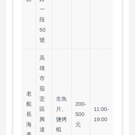
一
段
50
號
高
雄
市
茄
老
萣
生魚
船
200-
區
片、
11:00-
長
500
興
鹽烤
19:00
海
元
達
蝦
產