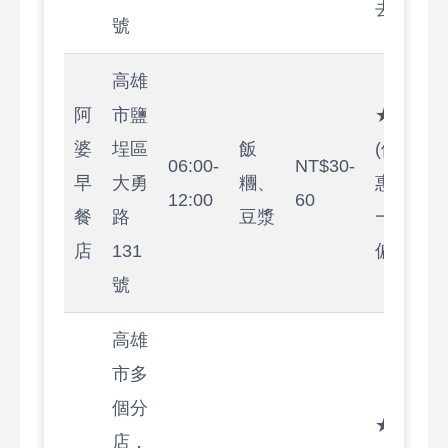
去)
號
高雄
阿
市鹽
★★★☆
婆
埕區
飯
(便宜實
06:00-
NT$30-
早
大勇
糰、
惠，但味
12:00
60
餐
路
豆漿
一般，豆
店
131
偏甜)
號
高雄
市多
個分
★★★★
店，