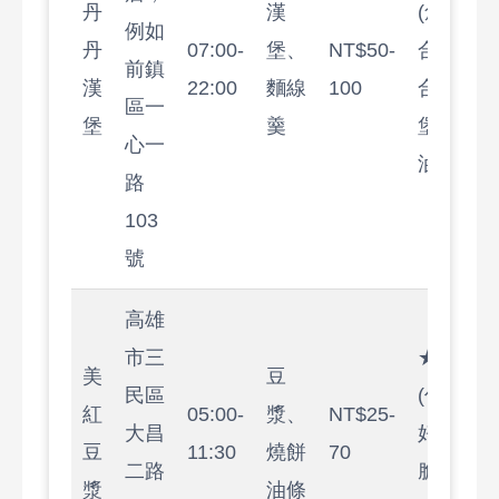
丹
漢
(創意中
例如
丹
07:00-
堡、
NT$50-
合璧，價
前鎮
漢
22:00
麵線
100
合理，但
區一
堡
羹
堡肉有時
心一
油)
路
103
號
高雄
市三
★★★★
美
豆
民區
(傳統味
紅
05:00-
漿、
NT$25-
大昌
好，燒餅
豆
11:30
燒餅
70
二路
脆，但環
漿
油條