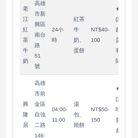
高雄
老
★★★★
市新
江
紅茶
(紅茶牛
興區
紅
24小
牛
NT$40-
超好喝，
南台
茶
時
奶、
100
蛋餅普通
路
牛
蛋餅
有時要排
51
奶
隊)
號
高雄
★★★★
市前
(湯包必
興
金區
湯
04:00-
NT$50-
吃，皮薄
隆
自強
包、
11:00
150
多，但人
居
二路
燒餅
多，建議
146