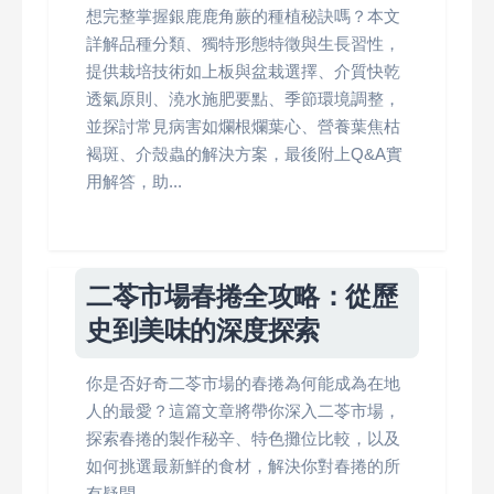
想完整掌握銀鹿鹿角蕨的種植秘訣嗎？本文
詳解品種分類、獨特形態特徵與生長習性，
提供栽培技術如上板與盆栽選擇、介質快乾
透氣原則、澆水施肥要點、季節環境調整，
並探討常見病害如爛根爛葉心、營養葉焦枯
褐斑、介殼蟲的解決方案，最後附上Q&A實
用解答，助...
二苓市場春捲全攻略：從歷
史到美味的深度探索
你是否好奇二苓市場的春捲為何能成為在地
人的最愛？這篇文章將帶你深入二苓市場，
探索春捲的製作秘辛、特色攤位比較，以及
如何挑選最新鮮的食材，解決你對春捲的所
有疑問。