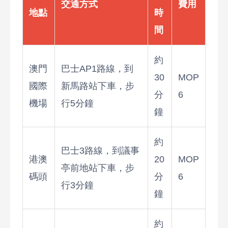
交通方式
費用
地點
時
間
約
澳門
巴士AP1路線，到
30
MOP
國際
新馬路站下車，步
分
6
機場
行5分鐘
鐘
約
巴士3路線，到議事
港澳
20
MOP
亭前地站下車，步
碼頭
分
6
行3分鐘
鐘
約