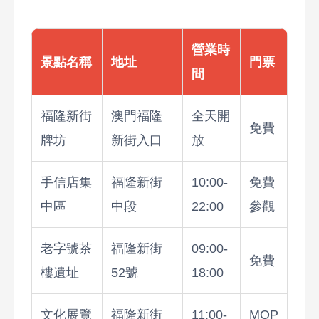
營業時
景點名稱
地址
門票
間
福隆新街
澳門福隆
全天開
免費
牌坊
新街入口
放
手信店集
福隆新街
10:00-
免費
中區
中段
22:00
參觀
老字號茶
福隆新街
09:00-
免費
樓遺址
52號
18:00
文化展覽
福隆新街
11:00-
MOP