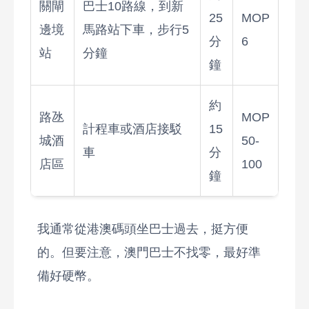
關閘
巴士10路線，到新
25
MOP
邊境
馬路站下車，步行5
分
6
站
分鐘
鐘
約
路氹
MOP
計程車或酒店接駁
15
城酒
50-
車
分
店區
100
鐘
我通常從港澳碼頭坐巴士過去，挺方便
的。但要注意，澳門巴士不找零，最好準
備好硬幣。