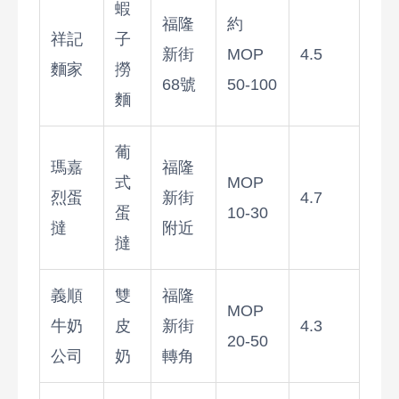
蝦
福隆
約
祥記
子
新街
MOP
4.5
麵家
撈
68號
50-100
麵
葡
瑪嘉
福隆
式
MOP
烈蛋
新街
4.7
蛋
10-30
撻
附近
撻
義順
雙
福隆
MOP
牛奶
皮
新街
4.3
20-50
公司
奶
轉角