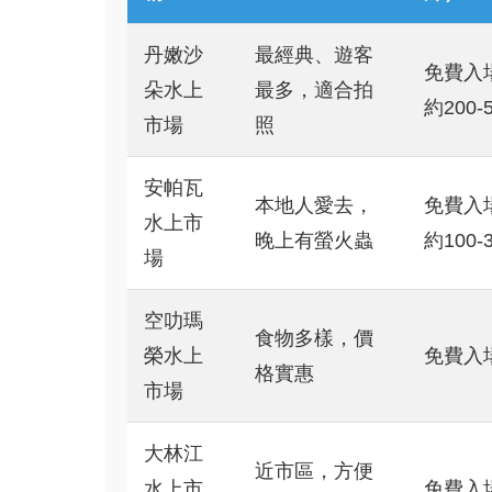
丹嫩沙
最經典、遊客
免費入
朵水上
最多，適合拍
約200-
市場
照
安帕瓦
本地人愛去，
免費入
水上市
晚上有螢火蟲
約100-
場
空叻瑪
食物多樣，價
榮水上
免費入
格實惠
市場
大林江
近市區，方便
水上市
免費入