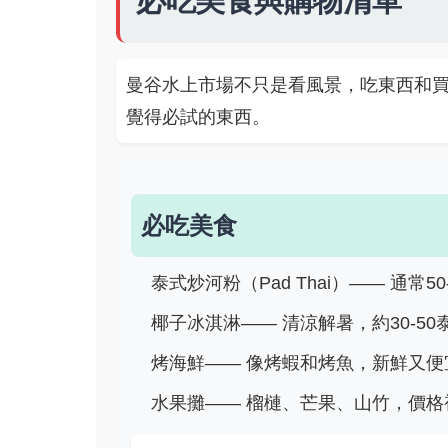
必吃美食與購物清單
曼谷水上市場不只是看風景，吃東西和
覺得必試的東西。
必吃美食
泰式炒河粉（Pad Thai）—— 通常5
椰子冰淇淋—— 清涼解暑，約30-50
烤海鮮—— 像烤蝦和烤魚，新鮮又便宜
水果攤—— 榴槤、芒果、山竹，價格