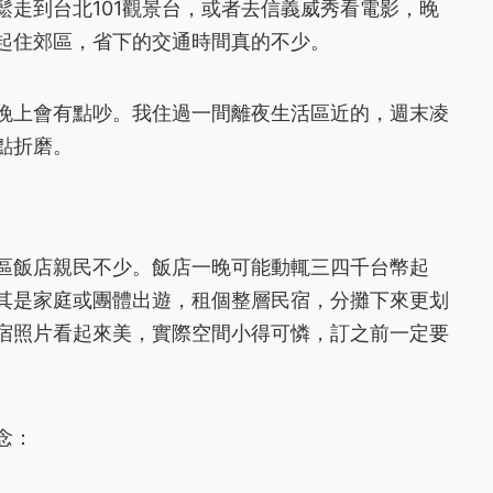
鬆走到台北101觀景台，或者去信義威秀看電影，晚
起住郊區，省下的交通時間真的不少。
晚上會有點吵。我住過一間離夜生活區近的，週末凌
點折磨。
區飯店親民不少。飯店一晚可能動輒三四千台幣起
其是家庭或團體出遊，租個整層民宿，分攤下來更划
宿照片看起來美，實際空間小得可憐，訂之前一定要
念：