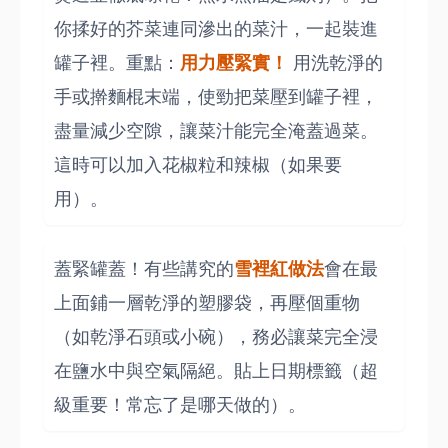
你揉好的芥菜連同滲出的菜汁，一起裝進
罐子裡。重點：
用力壓緊實！
用洗乾淨的
手或擀麵棍末端，使勁把菜壓到罐子裡，
盡量減少空隙，讓菜汁能完全淹蓋過菜。
這時可以加入花椒粒和辣椒（如果要
用）。
蓋緊罐蓋！有些講究的
雪裡紅做法
會在最
上面鋪一層乾淨的塑膠袋，再壓個重物
（如乾淨石頭或小碗），務必讓菜完全浸
在鹽水中與空氣隔絕。貼上日期標籤（超
級重要！常忘了是哪天做的）。