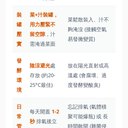
裝
菜+汁裝罐，
菜鬆散裝入、汁不
罐
用力壓緊不
夠淹沒 (接觸空氣
壓
留空隙
，汁
易發黴變質)
實
需淹過菜面
發
陰涼避光
處
放在陽光直射或高
酵
存放 (約20-
溫處 (會腐壞、過
環
25°C最佳)
度發酵變酸臭)
境
日
忘記排氣 (氣體積
每天開蓋
1-2
常
聚可能爆瓶) 或 長
秒
排氣後立
管
時間敞開 (雜菌侵