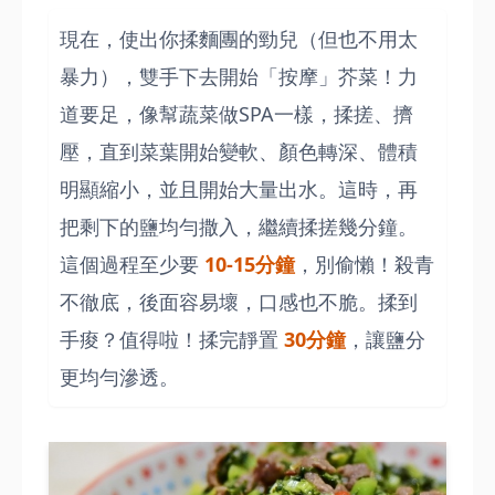
現在，使出你揉麵團的勁兒（但也不用太
暴力），雙手下去開始「按摩」芥菜！力
道要足，像幫蔬菜做SPA一樣，揉搓、擠
壓，直到菜葉開始變軟、顏色轉深、體積
明顯縮小，並且開始大量出水。這時，再
把剩下的鹽均勻撒入，繼續揉搓幾分鐘。
這個過程至少要
10-15分鐘
，別偷懶！殺青
不徹底，後面容易壞，口感也不脆。揉到
手痠？值得啦！揉完靜置
30分鐘
，讓鹽分
更均勻滲透。