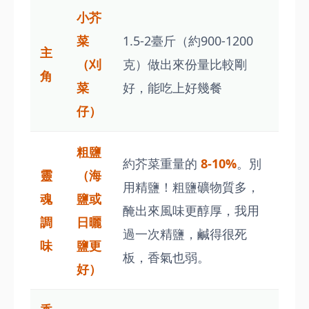
小芥
菜
1.5-2臺斤（約900-1200
主
（刈
克）做出來份量比較剛
角
菜
好，能吃上好幾餐
仔）
粗鹽
約芥菜重量的
8-10%
。別
靈
（海
用精鹽！粗鹽礦物質多，
魂
鹽或
醃出來風味更醇厚，我用
調
日曬
過一次精鹽，鹹得很死
味
鹽更
板，香氣也弱。
好）