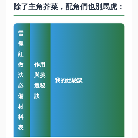
除了主角芥菜，配角們也別馬虎：
雪
裡
紅
做
作用
法
與挑
我的經驗談
必
選秘
備
訣
材
料
表