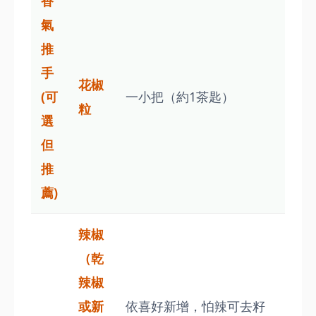
香
氣
推
手
花椒
(可
一小把（約1茶匙）
粒
選
但
推
薦)
辣椒
（乾
辣椒
或新
依喜好新增，怕辣可去籽