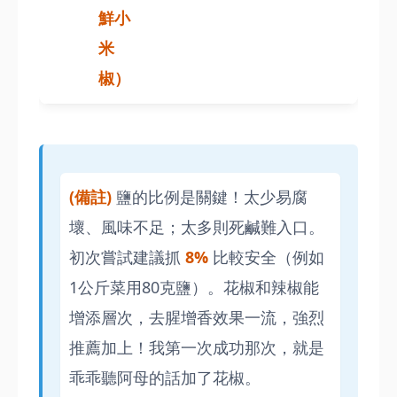
鮮小
米
椒）
(備註)
鹽的比例是關鍵！太少易腐
壞、風味不足；太多則死鹹難入口。
初次嘗試建議抓
8%
比較安全（例如
1公斤菜用80克鹽）。花椒和辣椒能
增添層次，去腥增香效果一流，強烈
推薦加上！我第一次成功那次，就是
乖乖聽阿母的話加了花椒。