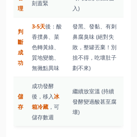
刻蓋緊
理
入)
3-5天
後：酸
發黑、發黏、有刺
判
香撲鼻、菜
鼻腐臭味 (絕對失
斷
色轉黃綠、
敗，整罐丟棄！別
成
質地變脆、
捨不得，吃壞肚子
功
無黴點異味
劃不來)
成功發酵
繼續放室溫 (持續
儲
後，移入
冰
發酵變過酸甚至腐
存
箱冷藏
，可
壞)
儲存數週