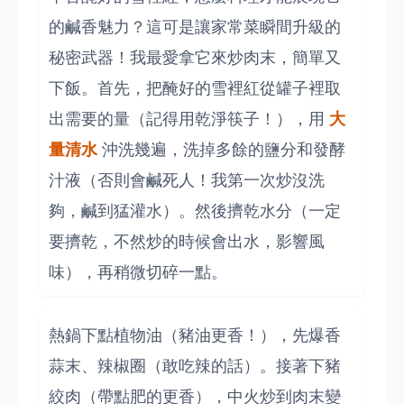
的鹹香魅力？這可是讓家常菜瞬間升級的
秘密武器！我最愛拿它來炒肉末，簡單又
下飯。首先，把醃好的雪裡紅從罐子裡取
出需要的量（記得用乾淨筷子！），用
大
量清水
沖洗幾遍，洗掉多餘的鹽分和發酵
汁液（否則會鹹死人！我第一次炒沒洗
夠，鹹到猛灌水）。然後擠乾水分（一定
要擠乾，不然炒的時候會出水，影響風
味），再稍微切碎一點。
熱鍋下點植物油（豬油更香！），先爆香
蒜末、辣椒圈（敢吃辣的話）。接著下豬
絞肉（帶點肥的更香），中火炒到肉末變