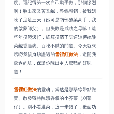
度。還記得第一次自己動手做，那個慘烈
啊！醃出來又苦又鹹，整鍋報銷，被我媽
唸了足足三天（她可是南部醃菜高手，我
的啟蒙師父）。但失敗是成功之母嘛！這
些年摸爬滾打，總算摸清了讓這道傳統醃
菜鹹香脆爽、百吃不膩的門道。今天就來
嘮嘮我親身驗證過的
雪裡紅做法
，避開我
踩過的坑，保證你醃出令人驚豔的好味
道！
雪裡紅做法
的靈魂，當然是那翠綠帶點微
黃、散發獨特醃漬香氣的小芥菜（刈菜
仔）。別小看選菜，這一步錯了，後面功