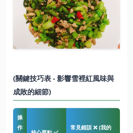
(關鍵技巧表 - 影響雪裡紅風味與
成敗的細節)
操
作
常見錯誤 ❌ (我的
核心要點 ✅