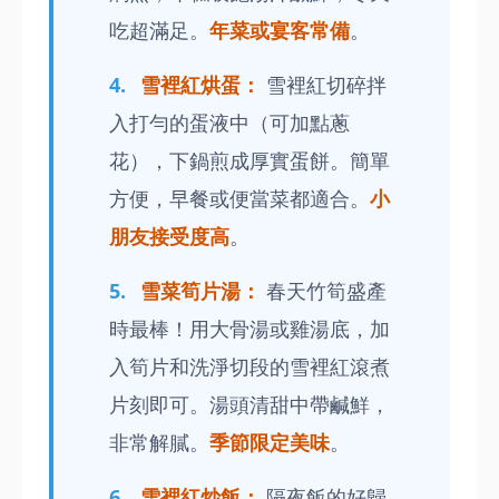
吃超滿足。
年菜或宴客常備
。
雪裡紅烘蛋：
雪裡紅切碎拌
入打勻的蛋液中（可加點蔥
花），下鍋煎成厚實蛋餅。簡單
方便，早餐或便當菜都適合。
小
朋友接受度高
。
雪菜筍片湯：
春天竹筍盛產
時最棒！用大骨湯或雞湯底，加
入筍片和洗淨切段的雪裡紅滾煮
片刻即可。湯頭清甜中帶鹹鮮，
非常解膩。
季節限定美味
。
雪裡紅炒飯：
隔夜飯的好歸