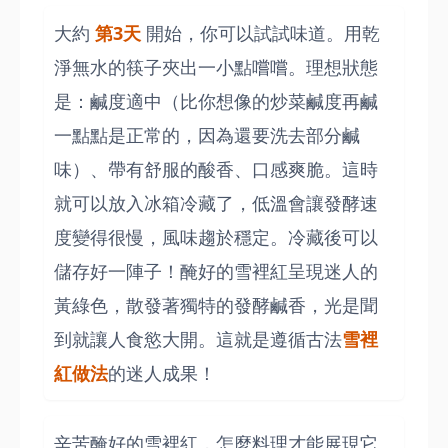
大約
第3天
開始，你可以試試味道。用乾
淨無水的筷子夾出一小點嚐嚐。理想狀態
是：鹹度適中（比你想像的炒菜鹹度再鹹
一點點是正常的，因為還要洗去部分鹹
味）、帶有舒服的酸香、口感爽脆。這時
就可以放入冰箱冷藏了，低溫會讓發酵速
度變得很慢，風味趨於穩定。冷藏後可以
儲存好一陣子！醃好的雪裡紅呈現迷人的
黃綠色，散發著獨特的發酵鹹香，光是聞
到就讓人食慾大開。這就是遵循古法
雪裡
紅做法
的迷人成果！
辛苦醃好的雪裡紅，怎麼料理才能展現它