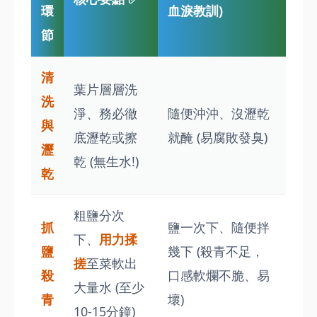
環
血淚教訓)
節
清
葉片層層洗
洗
淨、務必徹
隨便沖沖、沒瀝乾
與
底瀝乾或擦
就醃 (易腐敗發臭)
瀝
乾 (無生水!)
乾
粗鹽分次
抓
鹽一次下、隨便拌
下、
用力揉
鹽
幾下 (殺青不足，
搓
至菜軟出
殺
口感軟爛不脆、易
大量水 (至少
青
壞)
10-15分鐘)