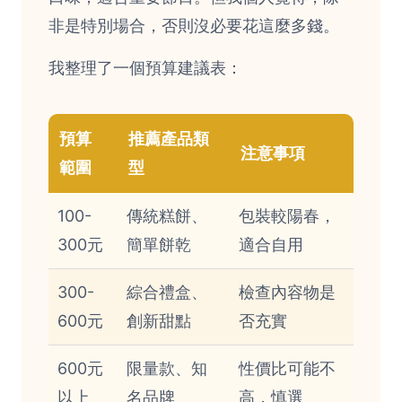
非是特別場合，否則沒必要花這麼多錢。
我整理了一個預算建議表：
預算
推薦產品類
注意事項
範圍
型
100-
傳統糕餅、
包裝較陽春，
300元
簡單餅乾
適合自用
300-
綜合禮盒、
檢查內容物是
600元
創新甜點
否充實
600元
限量款、知
性價比可能不
以上
名品牌
高，慎選