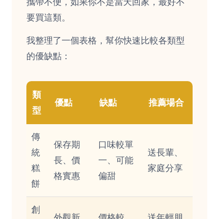
攜帶不便，如果你不是當天回家，最好不
要買這類。
我整理了一個表格，幫你快速比較各類型
的優缺點：
類
優點
缺點
推薦場合
型
傳
保存期
口味較單
統
送長輩、
長、價
一、可能
糕
家庭分享
格實惠
偏甜
餅
創
外觀新
價格較
送年輕朋