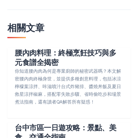
相關文章
腰內肉料理：終極烹飪技巧與多
元食譜全揭密
你知道腰內肉為何是專業廚師的秘密武器嗎？本文解
密腰內肉終極身世，並提供多種創意料理，包括冰涼
檸檬葉涼拌、咔滋噴汁台式炸豬排、醬燒丼飯及夏日
救星涼拌椒麻，搭配零失敗步驟、省時偷吃步和場景
煮法指南，還有讀者QA解答所有疑惑！
台中市區一日遊攻略：景點、美
食、交通全指南