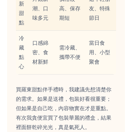
新
潮、口
高、保存
友、特殊
甜
味多元
期短
節日
點
冷
口感綿
當日食
藏
需冷藏、
密、食
用、小型
點
攜帶不便
材新鮮
聚會
心
買羅東甜點伴手禮時，我建議先想清楚你
的需求。如果是送禮，包裝好看很重要；
但如果是自己吃，內容物實在才是重點。
有次我貪便宜買了包裝華麗的禮盒，結果
裡面餅乾碎光光，真是氣死人。