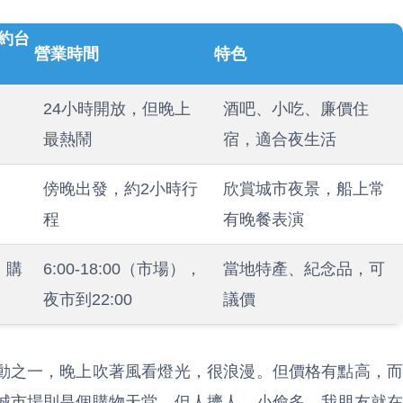
約台
營業時間
特色
24小時開放，但晚上
酒吧、小吃、廉價住
最熱鬧
宿，適合夜生活
元
傍晚出發，約2小時行
欣賞城市夜景，船上常
）
程
有晚餐表演
，購
6:00-18:00（市場），
當地特產、紀念品，可
夜市到22:00
議價
動之一，晚上吹著風看燈光，很浪漫。但價格有點高，而
城市場則是個購物天堂，但人擠人，小偷多，我朋友就在