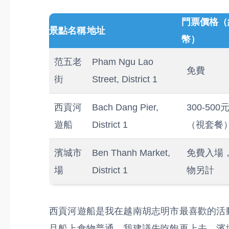
門票價格（
景點名稱
地址
幣）
范五老
Pham Ngu Lao
免費
街
Street, District 1
西貢河
Bach Dang Pier,
300-500
遊船
District 1
（視套餐
濱城市
Ben Thanh Market,
免費入場
場
District 1
物另計
西貢河遊船是我在越南胡志明市最喜歡的活
且船上食物普通，我建議先吃飽再上去。濱