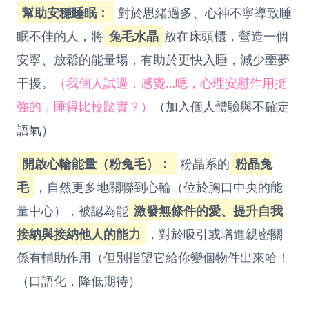
幫助安穩睡眠：
對於思緒過多、心神不寧導致睡
眠不佳的人，將
兔毛水晶
放在床頭櫃，營造一個
安寧、放鬆的能量場，有助於更快入睡，減少噩夢
干擾。
（我個人試過，感覺…嗯，心理安慰作用挺
強的，睡得比較踏實？）
（加入個人體驗與不確定
語氣）
開啟心輪能量（粉兔毛）：
粉晶系的
粉晶兔
毛
，自然更多地關聯到心輪（位於胸口中央的能
量中心），被認為能
激發無條件的愛、提升自我
接納與接納他人的能力
，對於吸引或增進親密關
係有輔助作用（但別指望它給你變個物件出來哈！
（口語化，降低期待）