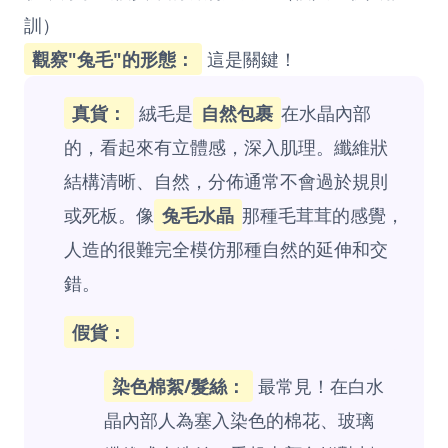
訓）
觀察"兔毛"的形態：
這是關鍵！
真貨：
絨毛是
自然包裹
在水晶內部
的，看起來有立體感，深入肌理。纖維狀
結構清晰、自然，分佈通常不會過於規則
或死板。像
兔毛水晶
那種毛茸茸的感覺，
人造的很難完全模仿那種自然的延伸和交
錯。
假貨：
染色棉絮/髮絲：
最常見！在白水
晶內部人為塞入染色的棉花、玻璃