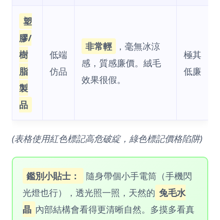
塑
膠/
非常輕
，毫無冰涼
樹
低端
極其
感，質感廉價。絨毛
脂
仿品
低廉
效果很假。
製
品
(表格使用紅色標記高危破綻，綠色標記價格陷阱)
鑑別小貼士：
隨身帶個小手電筒（手機閃
光燈也行），透光照一照，天然的
兔毛水
晶
內部結構會看得更清晰自然。多摸多看真