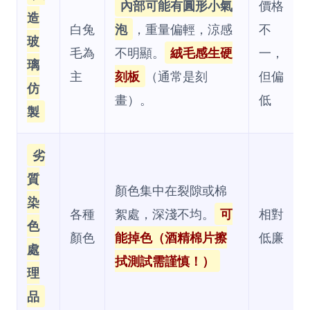
內部可能有圓形小氣
價格
造
白兔
泡
，重量偏輕，涼感
不
玻
毛為
不明顯。
絨毛感生硬
一，
璃
主
刻板
（通常是刻
但偏
仿
畫）。
低
製
劣
質
顏色集中在裂隙或棉
染
各種
絮處，深淺不均。
可
相對
色
顏色
能掉色（酒精棉片擦
低廉
處
拭測試需謹慎！）
理
品