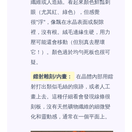
纖維或人造絲。看起來顏色鮮豔刺
眼（尤其紅、綠色），但感覺
很"浮"，像飄在水晶表面或裂隙
裡，沒有根。絨毛邊緣生硬，用力
壓可能還會移動（但別真去壓壞
它！）。顏色過於均勻死板也很可
疑。
鐳射雕刻/內畫：
在晶體內部用鐳
射打出類似毛絲的痕跡，或者人工
畫上去。這種仔細看會發現線條很
刻板，沒有天然礦物纖維的細微變
化和靈動感，通常在一個平面上。