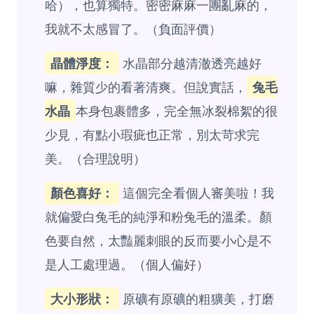
哈），也算獨特。密密麻麻一團亂麻的，
我就不太感冒了。（負面評價）
晶體淨度：
水晶部分越清澈透亮越好
嘛，雜質少的看著清爽。但說實話，
兔毛
水晶
本身包裹體多，完全無冰裂棉絮的很
少見，有點小瑕疵也正常，別太苛求完
美。（合理說明）
顏色喜好：
這個完全看個人審美啦！我
就偏愛白兔毛的純淨和粉兔毛的溫柔。顏
色要自然，太豔麗刺眼的反而要小心是不
是人工處理過。（個人偏好）
大小形狀：
原礦有原礦的粗獷美，打磨