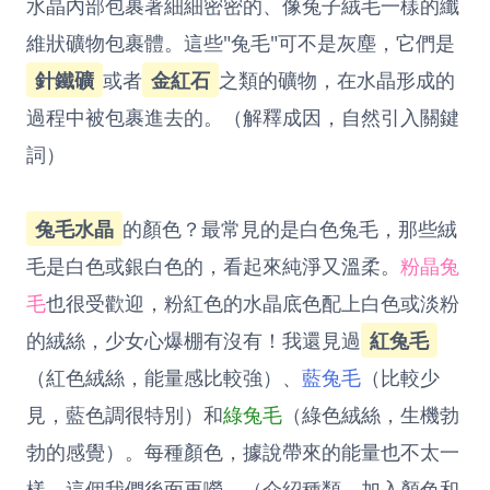
水晶內部包裹著細細密密的、像兔子絨毛一樣的纖
維狀礦物包裹體。這些"兔毛"可不是灰塵，它們是
針鐵礦
或者
金紅石
之類的礦物，在水晶形成的
過程中被包裹進去的。（解釋成因，自然引入關鍵
詞）
兔毛水晶
的顏色？最常見的是白色兔毛，那些絨
毛是白色或銀白色的，看起來純淨又溫柔。
粉晶兔
毛
也很受歡迎，粉紅色的水晶底色配上白色或淡粉
的絨絲，少女心爆棚有沒有！我還見過
紅兔毛
（紅色絨絲，能量感比較強）、
藍兔毛
（比較少
見，藍色調很特別）和
綠兔毛
（綠色絨絲，生機勃
勃的感覺）。每種顏色，據說帶來的能量也不太一
樣，這個我們後面再嘮。（介紹種類，加入顏色和