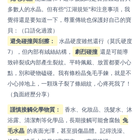
多數人的水晶。但有些"江湖規矩"和注意事項，我
覺得還是要知道一下，尊重傳統也保護好自己的寶
貝：（口語化過渡）
避免碰撞與刮擦：
水晶硬度雖然還行（莫氏硬度
7），但內部有絨絲結構，
劇烈碰撞
還是可能導
致碎裂或內部產生裂紋。平時佩戴、放置都要小心
點，別和硬物磕碰。我有條粉晶兔毛手鍊，就是不
小心掉地上，一顆珠子裂了條細紋，心疼死我了！
（負面經歷分享）
謹慎接觸化學物質：
香水、化妝品、洗髮水、沐
浴露、清潔劑等化學品，長期接觸可能會腐蝕
兔
毛水晶
的表面光澤，甚至損傷晶體。記得洗澡、