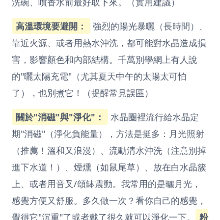
洗碗、噴香水前最好取下來。（實用建議）
高溫環境要避開：
強烈的陽光暴曬（長時間）、
靠近火源、或者用熱水沖洗，都可能對水晶造成損
害，影響顏色和內部結構。千萬別學網上有人說
的"曬太陽充電"（尤其夏天中午的太陽太可怕
了），也別煮它！（提醒常見誤區）
關於"消磁"與"淨化"：
水晶圈裡流行給水晶定
期"消磁"（淨化負能量），方法是挺多：月光照射
（推薦！溫和又浪漫）、流動清水沖洗（注意別掉
進下水道！）、煙燻（如鼠尾草）、放在白水晶簇
上、或者用音叉/頌缽震動。我常用的是曬月光，
感覺方便又舒服。多久做一次？看你自己的感覺，
覺得它"沉重"了或者戴了很久就可以淨化一下。
粉