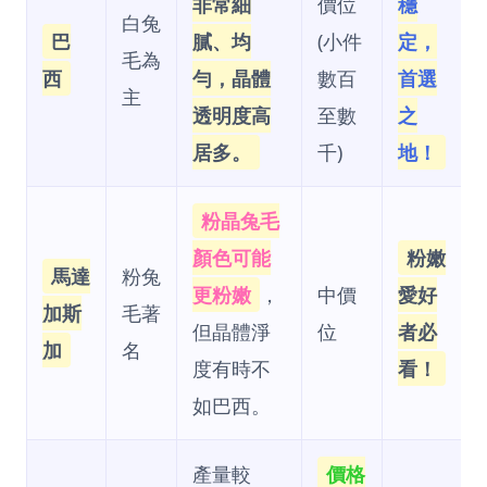
非常細
價位
穩
白兔
巴
膩、均
(小件
定，
毛為
西
勻，晶體
數百
首選
主
透明度高
至數
之
居多。
千)
地！
粉晶兔毛
顏色可能
粉嫩
馬達
粉兔
更粉嫩
，
中價
愛好
加斯
毛著
但晶體淨
位
者必
加
名
度有時不
看！
如巴西。
產量較
價格