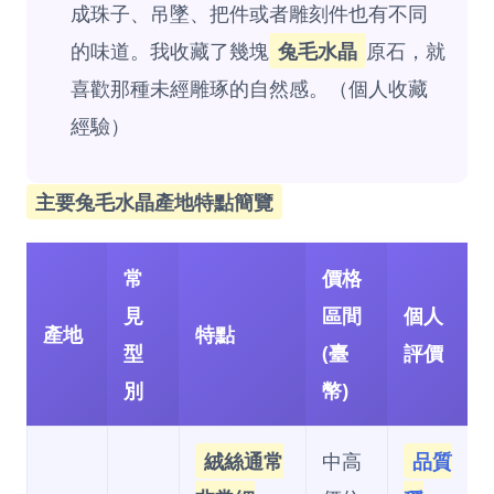
成珠子、吊墜、把件或者雕刻件也有不同
的味道。我收藏了幾塊
兔毛水晶
原石，就
喜歡那種未經雕琢的自然感。（個人收藏
經驗）
主要兔毛水晶產地特點簡覽
常
價格
見
區間
個人
產地
特點
型
(臺
評價
別
幣)
絨絲通常
中高
品質