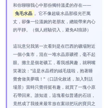
和你聊聊我心中那份獨特溫柔的存在——
兔毛水晶
。它不像超級水晶那樣光芒萬
丈，卻像一位溫婉的老朋友，總能帶來內心
的平靜。（個人經驗切入，避免AI痕跡）
這玩意兒我第一次看到是在巴西的礦場附近
一個小集市，混在一堆水晶原礦裡，毫不起
眼。攤主是個老礦工，看我感興趣，就咧嘴
笑著說："這是水晶裡的絨毛毯啦，抱著睡
覺會做美夢哦！"（口語化敘述，加入對話
場景）當時只覺得挺有趣，就買了一塊小原
石帶回來。誰知道，這塊看似普通的石頭，
竟然成了我後來最常放在案頭把玩的寶貝之