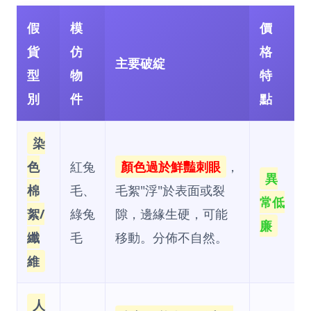
假
模
價
貨
仿
格
主要破綻
型
物
特
別
件
點
染
色
紅兔
顏色過於鮮豔刺眼
，
異
棉
毛、
毛絮"浮"於表面或裂
常低
絮/
綠兔
隙，邊緣生硬，可能
廉
纖
毛
移動。分佈不自然。
維
人