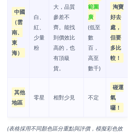
大，品質
範圍
淘寶
中國
白、
參差不
廣
好去
（雲
紅、
齊。能找
(低至
處，
南、
少量
到價效比
數
但要
東
粉
高的，也
百，
多比
海）
有頂級
高至
較！
貨。
數千)
碰運
其他
零星
相對少見
不定
氣
地區
囉！
(表格採用不同顏色區分重點與評價，模擬彩色效