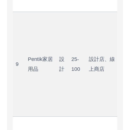
愛
質
好
但
買
Pentik家居
設
25-
設計店、線
道
9
用品
計
100
上商店
限
建
先
網
查
實