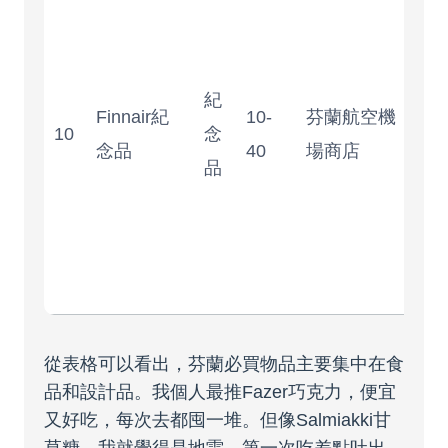
性
高
但
紀
Finnair紀
10-
芬蘭航空機
計
10
念
念品
40
場商店
通
品
不
必
首
選
從表格可以看出，芬蘭必買物品主要集中在食
品和設計品。我個人最推Fazer巧克力，便宜
又好吃，每次去都囤一堆。但像Salmiakki甘