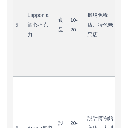
感
酒
Lapponia
機場免稅
食
10-
濃
5
酒心巧克
店、特色糖
品
20
低
力
果店
適
當
手
禮
設
簡
約
但
設計博物館
設
20-
量