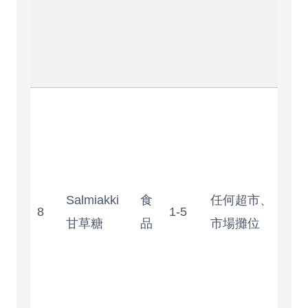
人
能
愛
味
超
怪
我
Salmiakki
食
任何超市、
人
8
1-5
甘草糖
品
市場攤位
推
薦
但
人