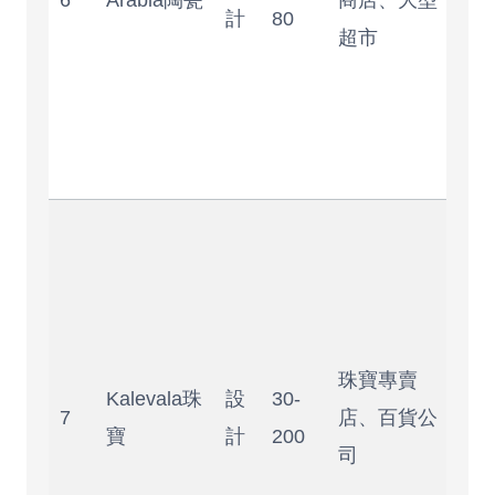
6
Arabia陶瓷
商店、大型
計
80
輕
超市
行
空
要
好
北
風
足
不
珠寶專賣
款
Kalevala珠
設
30-
7
店、百貨公
較
寶
計
200
司
統
年