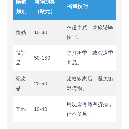
購物
建議預算
省錢技巧
類別
（歐元）
在超市買，比旅遊區
食品
10-30
便宜。
設計
等打折季，或買過季
50-150
品
商品。
紀念
比較多家店，避免衝
20-50
品
動購物。
用現金有時有折扣，
其他
10-40
但不多見。