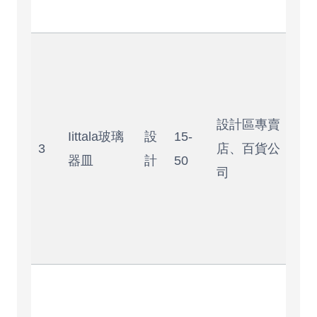
禮
耐
又
觀
設計區專賣
不
Iittala玻璃
設
15-
3
店、百貨公
易
器皿
計
50
司
碎
托
要
心
可
到