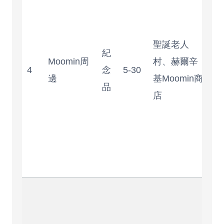
爆
但
聖誕老人
些
紀
Moomin周
村、赫爾辛
品
4
念
5-30
邊
基Moomin商
質
品
店
通
買
檢
一
下
獨
口