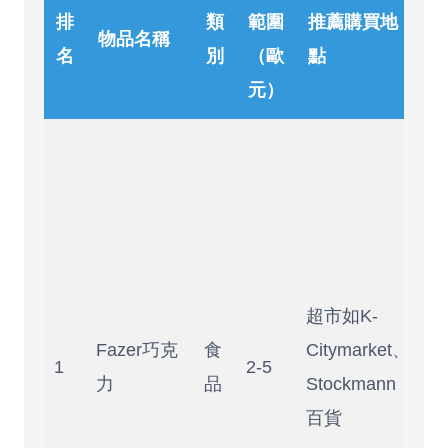
排
類
範圍
推薦購買地
物品名稱
名
別
（歐
點
元）
味
濃
郁
不
太
超市如K-
甜
Fazer巧克
食
Citymarket、
是
1
2-5
力
品
Stockmann
回
百貨
最