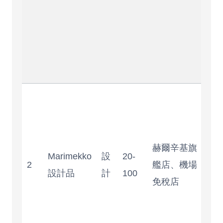
次
芬
必
物
品
圖
鮮
明
赫爾辛基旗
但
Marimekko
設
20-
2
艦店、機場
格
設計品
計
100
免稅店
高
適
送