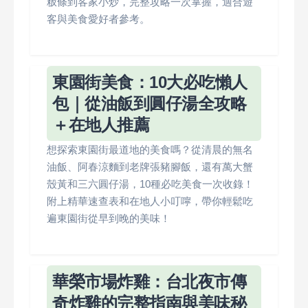
粄條到客家小炒，完整攻略一次掌握，適合遊
客與美食愛好者參考。
東園街美食：10大必吃懶人
包｜從油飯到圓仔湯全攻略
＋在地人推薦
想探索東園街最道地的美食嗎？從清晨的無名
油飯、阿春涼麵到老牌張豬腳飯，還有萬大蟹
殼黃和三六圓仔湯，10種必吃美食一次收錄！
附上精華速查表和在地人小叮嚀，帶你輕鬆吃
遍東園街從早到晚的美味‌！
華榮市場炸雞：台北夜市傳
奇炸雞的完整指南與美味秘