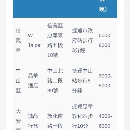
晚）
信義區
信
捷運市政
W
忠孝東
6000-
義
府站步行
Taipei
路五段
8000
區
3分鐘
10號
中
中山北
捷運中山
晶華
3000-
山
路二段
站步行5
酒店
5000
區
39號
分鐘
捷運忠孝
大
誠品
敦化南
敦化站步
4000-
安
行旅
路一段
行10分
6000