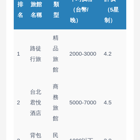
排
旅館
類
（台幣/
（5星
名
名稱
型
晚）
制）
精
路徒
品
1
2000-3000
4.2
行旅
旅
館
商
台北
務
2
君悅
5000-7000
4.5
旅
酒店
館
背包
民