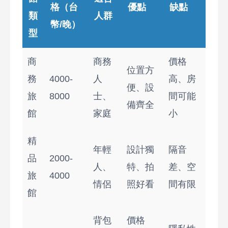
格（台
優點
缺點
類
人群
幣/晚）
型
商
商務
價格
位置方
務
4000-
人
高、房
便、設
旅
8000
士、
間可能
備齊全
館
家庭
小
精
年輕
設計獨
隔音
品
2000-
人、
特、拍
差、空
旅
4000
情侶
照好看
間有限
館
背包
價格