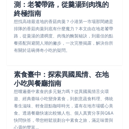
測：老饕帶路，從羹湯到肉塊的
終極指南
想找高雄最道地的香菇肉羹？小港第一市場那間總是
排隊的香菇肉羹到底有什麼魔力？本文由在地老饕帶
路，從羹湯的濃稠度、肉塊的醃製秘訣，到最佳的點
餐搭配與避開人潮的撇步，一次完整揭露，解決你所
有關於這碗傳奇小吃的疑問。
素食臺中：探索異國風情、在地
小吃與餐廳指南
想嚐遍臺中素食的多元魅力嗎？從異國風情舌尖環
遊、經典臺味小吃變身素食，到創意蔬食料理、傳統
養生滋味、輕食甜點咖啡時光，還有在地市場暖心美
食。透過餐廳快速比較懶人包、個人真實分享與Q&A
快問快答，帶您輕鬆規劃台中素食之旅，滿足味蕾與
心靈的豐富...