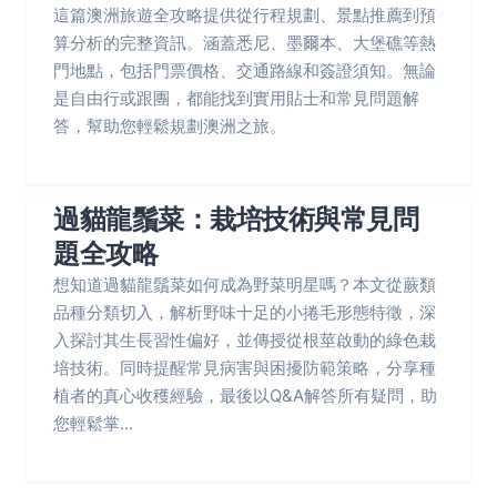
這篇澳洲旅遊全攻略提供從行程規劃、景點推薦到預
算分析的完整資訊。涵蓋悉尼、墨爾本、大堡礁等熱
門地點，包括門票價格、交通路線和簽證須知。無論
是自由行或跟團，都能找到實用貼士和常見問題解
答，幫助您輕鬆規劃澳洲之旅。
過貓龍鬚菜：栽培技術與常見問
題全攻略
想知道過貓龍鬚菜如何成為野菜明星嗎？本文從蕨類
品種分類切入，解析野味十足的小捲毛形態特徵，深
入探討其生長習性偏好，並傳授從根莖啟動的綠色栽
培技術。同時提醒常見病害與困擾防範策略，分享種
植者的真心收穫經驗，最後以Q&A解答所有疑問，助
您輕鬆掌...