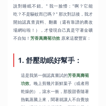
說對睡眠不錯。" 我一臉懵："啊？它能
吃？不是驅蚊而已嗎？" 那次對話後，我才
開始認真查資料、翻書（還有靠譜的農改
場網站啦！），才發現自己真是守著金礦
不自知！
芳香萬壽菊功效
原來這麼豐富：
1. 舒壓助眠好幫手：
這是我第一個認真嘗試的
芳香萬壽菊
功效
。晚上剪幾片新鮮葉子（或者用
乾燥的），滾水一衝，那股甜香隨著
熱氣蒸騰上來，聞著就讓人不自覺放