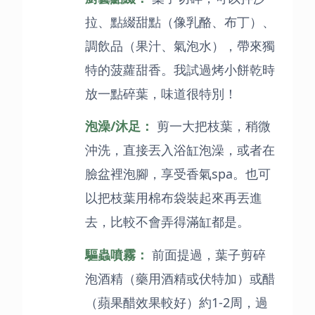
拉、點綴甜點（像乳酪、布丁）、
調飲品（果汁、氣泡水），帶來獨
特的菠蘿甜香。我試過烤小餅乾時
放一點碎葉，味道很特別！
泡澡/沐足：
剪一大把枝葉，稍微
沖洗，直接丟入浴缸泡澡，或者在
臉盆裡泡腳，享受香氣spa。也可
以把枝葉用棉布袋裝起來再丟進
去，比較不會弄得滿缸都是。
驅蟲噴霧：
前面提過，葉子剪碎
泡酒精（藥用酒精或伏特加）或醋
（蘋果醋效果較好）約1-2周，過