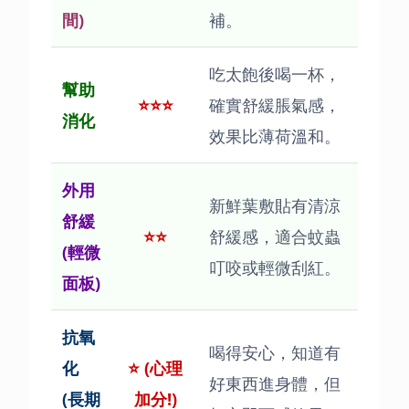
間)
補。
吃太飽後喝一杯，
幫助
⭐⭐⭐
確實舒緩脹氣感，
消化
效果比薄荷溫和。
外用
新鮮葉敷貼有清涼
舒緩
⭐⭐
舒緩感，適合蚊蟲
(輕微
叮咬或輕微刮紅。
面板)
抗氧
喝得安心，知道有
化
⭐ (心理
好東西進身體，但
(長期
加分!)