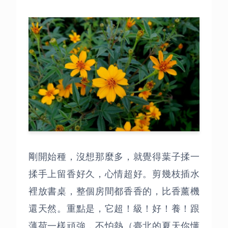
剛開始種，沒想那麼多，就覺得葉子揉一
揉手上留香好久，心情超好。剪幾枝插水
裡放書桌，整個房間都香香的，比香薰機
還天然。重點是，它超！級！好！養！跟
薄荷一樣頑強，不怕熱（臺北的夏天你懂