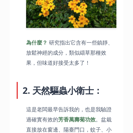
為什麼？
研究指出它含有一些鎮靜、
放鬆神經的成分，類似纈草那種效
果，但味道好接受太多了！
2. 天然驅蟲小衛士：
這是老闆最早告訴我的，也是我驗證
過確實有效的
芳香萬壽菊功效
。盆栽
直接放在窗邊、陽臺門口，蚊子、小