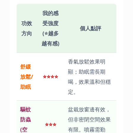
我的感
功效
受強度
個人點評
方向
(⭐越多
越有感)
香氣放鬆效果明
舒緩
顯；助眠需長期
放鬆/
⭐⭐⭐⭐
喝，效果溫和但穩
助眠
定。
驅蚊
盆栽放窗邊有效，
防蟲
但非密閉空間效果
⭐⭐⭐
(空
有限。噴霧需勤