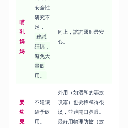
安全性
研究不
哺
足，
乳
同上，諮詢醫師最安
建議
媽
心。
謹慎，
媽
避免大
量飲
用。
外用（如溫和的驅蚊
嬰
不建議
噴霧）也要稀釋得很
幼
給予飲
淡，並避開口鼻眼。
兒
用。
最好用物理防蚊（蚊