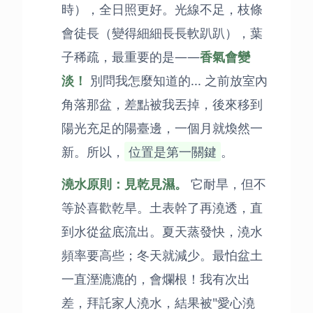
時），全日照更好。光線不足，枝條
會徒長（變得細細長長軟趴趴），葉
子稀疏，最重要的是——
香氣會變
淡！
別問我怎麼知道的... 之前放室內
角落那盆，差點被我丟掉，後來移到
陽光充足的陽臺邊，一個月就煥然一
新。所以，
位置是第一關鍵
。
澆水原則：見乾見濕。
它耐旱，但不
等於喜歡乾旱。土表幹了再澆透，直
到水從盆底流出。夏天蒸發快，澆水
頻率要高些；冬天就減少。最怕盆土
一直溼漉漉的，會爛根！我有次出
差，拜託家人澆水，結果被"愛心澆