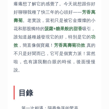
癢癢想了解它的感覺了。今天就想跟你好
好聊聊我種了快三年的心頭好——
芳香萬
壽菊
。老實說，當初只是被它金燦燦的小
花和那股獨特的
菠蘿+糖果般的甜香
吸引，
誰知道越種越發現它的好，特別是它的
功
效
，簡直像個寶藏！
芳香萬壽菊功效
真的
不只是好聞而已，它可是個實力派！當然
啦，也有讓我翻白眼的時候，後面慢慢
說。
目錄
第一次相遇：陽臺角落的驚喜