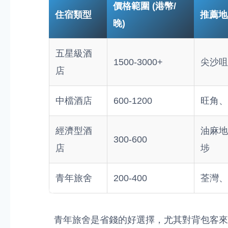
價格範圍 (港幣/
住宿類型
推薦地
晚)
五星級酒
1500-3000+
尖沙咀
店
中檔酒店
600-1200
旺角、
經濟型酒
油麻地
300-600
店
埗
青年旅舍
200-400
荃灣、
青年旅舍是省錢的好選擇，尤其對背包客來