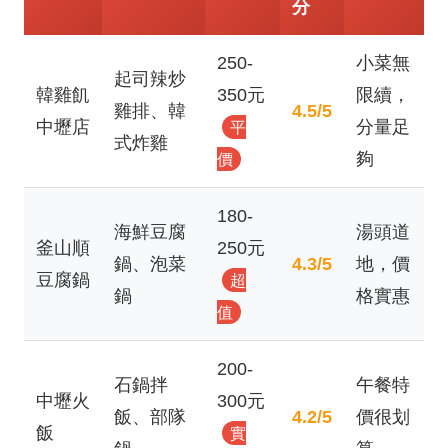
分
250-
小菜無
起司辣炒
韓雞飢
350元
限續，
雞排、韓
4.5/5
中壢店
分量足
平
式炸雞
夠
價
180-
海鮮豆腐
湯頭道
釜山順
250元
鍋、泡菜
4.3/5
地，價
豆腐鍋
超
鍋
格實惠
值
200-
石鍋拌
午餐特
中壢火
300元
飯、部隊
4.2/5
價很划
飯
實