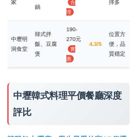
家
擇多
合
鍋
理
190-
韓式拌
位置方
中壢明
270元
飯、豆腐
4.3/5
便，品
洞食堂
實
煲
質穩定
惠
中壢韓式料理平價餐廳深度
評比