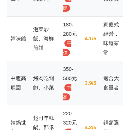
民
180-
家庭式
泡菜炒
280元
經營，
韓味館
飯、海鮮
4.1/5
味道家
平
煎餅
常
價
350-
中壢高
烤肉吃到
500元
適合大
3.9/5
麗園
飽、小菜
食量者
中
高
220-
起司年糕
韓鍋世
320元
鍋類選
鍋、部隊
4.2/5