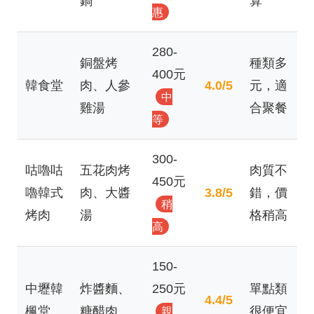
鍋
算
惠
280-
銅盤烤
種類多
400元
韓食堂
肉、人參
4.0/5
元，適
中
雞湯
合聚餐
等
300-
咕嚕咕
五花肉烤
肉質不
450元
嚕韓式
肉、大醬
3.8/5
錯，價
稍
烤肉
湯
格稍高
高
150-
中壢韓
炸醬麵、
250元
單點類
4.4/5
楓堂
糖醋肉
很便宜
親