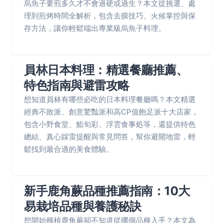
烏魚子要煎多久才不會過硬或過生？本文從挑選、處
理到煎烤時間全解析，包含去膜技巧、火候掌控與保
存方法，讓你輕鬆端出專業級烏魚子料理。
員林日本料理：精選餐廳推薦、
特色指南與避雷攻略
想知道員林有哪些必吃的日本料理餐廳嗎？本文精選
經典不敗派、創意驚豔派和高CP值飽足派十大店家，
包含小野食堂、鮨旬彩、浮雲食事処等，還提供特色
總結、真心踩雷提醒與常見問答，幫你避開地雷，輕
鬆找到最合適的美食體驗。
新手鹿角蕨品種推薦指南：10大
易栽培品種與養護秘訣
想開始種植鹿角蕨卻不知道從哪個品種入手？本文為