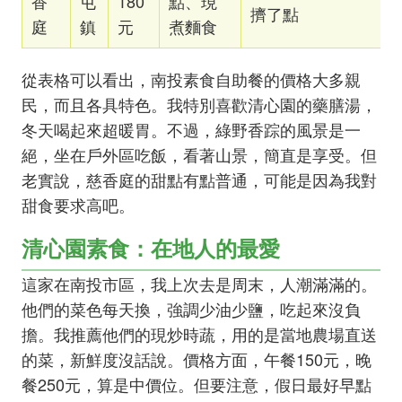
香
屯
180
點、現
擠了點
庭
鎮
元
煮麵食
從表格可以看出，南投素食自助餐的價格大多親
民，而且各具特色。我特別喜歡清心園的藥膳湯，
冬天喝起來超暖胃。不過，綠野香踪的風景是一
絕，坐在戶外區吃飯，看著山景，簡直是享受。但
老實說，慈香庭的甜點有點普通，可能是因為我對
甜食要求高吧。
清心園素食：在地人的最愛
這家在南投市區，我上次去是周末，人潮滿滿的。
他們的菜色每天換，強調少油少鹽，吃起來沒負
擔。我推薦他們的現炒時蔬，用的是當地農場直送
的菜，新鮮度沒話說。價格方面，午餐150元，晚
餐250元，算是中價位。但要注意，假日最好早點