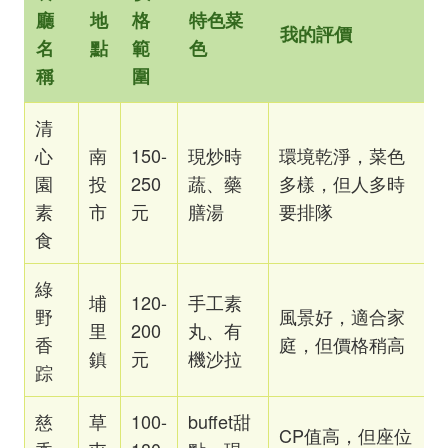
廳
地
格
特色菜
我的評價
名
點
範
色
稱
圍
清
心
南
150-
現炒時
環境乾淨，菜色
園
投
250
蔬、藥
多樣，但人多時
素
市
元
膳湯
要排隊
食
綠
埔
120-
手工素
野
風景好，適合家
里
200
丸、有
香
庭，但價格稍高
鎮
元
機沙拉
踪
慈
草
100-
buffet甜
CP值高，但座位