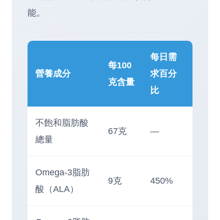
能。
每日需
每100
營養成分
求百分
克含量
比
不飽和脂肪酸
67克
—
總量
Omega-3脂肪
9克
450%
酸（ALA）