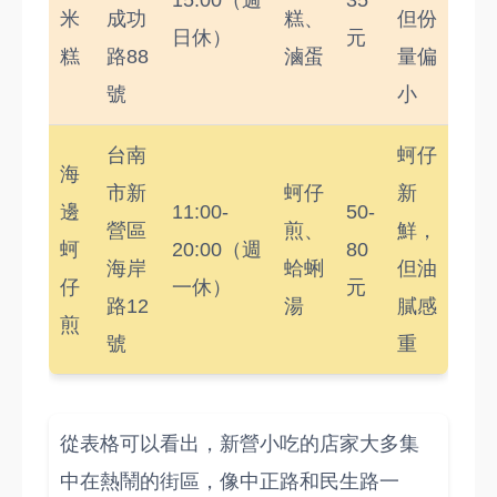
15:00（週
35
米
成功
糕、
但份
日休）
元
糕
路88
滷蛋
量偏
號
小
台南
蚵仔
海
市新
蚵仔
新
邊
11:00-
50-
營區
煎、
鮮，
蚵
20:00（週
80
海岸
蛤蜊
但油
仔
一休）
元
路12
湯
膩感
煎
號
重
從表格可以看出，新營小吃的店家大多集
中在熱鬧的街區，像中正路和民生路一