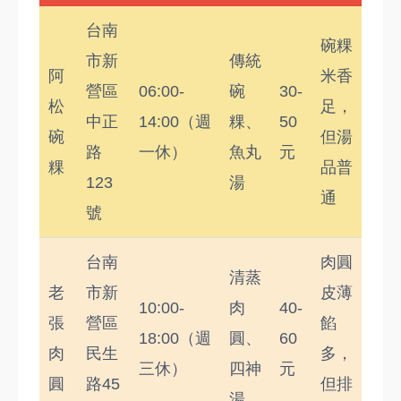
台南
碗粿
市新
傳統
阿
米香
營區
06:00-
碗
30-
松
足，
中正
14:00（週
粿、
50
碗
但湯
路
一休）
魚丸
元
粿
品普
123
湯
通
號
台南
肉圓
清蒸
老
市新
皮薄
10:00-
肉
40-
張
營區
餡
18:00（週
圓、
60
肉
民生
多，
三休）
四神
元
圓
路45
但排
湯