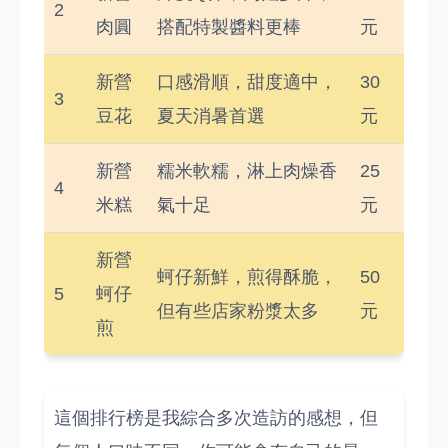
2
肉圓
搭配特製醬料更棒
元
新營
口感滑順，甜度適中，
30
3
豆花
夏天消暑首選
元
新營
糯米軟糯，淋上肉燥香
25
4
米糕
氣十足
元
新營
蚵仔新鮮，煎得酥脆，
50
5
蚵仔
但有些店家粉漿太多
元
煎
這個排行榜是我綜合多次造訪的感想，但