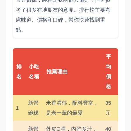
官方數據，純粹是我的個人偏好，但也參
考了很多在地朋友的意見。排行榜主要考
慮味道、價格和口碑，幫你快速找到重
點。
平
排
小吃
均
推薦理由
名
名稱
價
格
新營
米香濃郁，配料豐富，
35
1
碗粿
是老一輩的最愛
元
新營
外皮Q彈，內餡多汁，
40