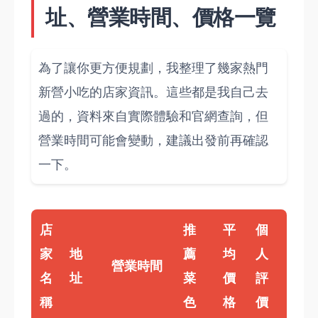
址、營業時間、價格一覽
為了讓你更方便規劃，我整理了幾家熱門
新營小吃的店家資訊。這些都是我自己去
過的，資料來自實際體驗和官網查詢，但
營業時間可能會變動，建議出發前再確認
一下。
店
推
平
個
家
地
薦
均
人
營業時間
名
址
菜
價
評
稱
色
格
價