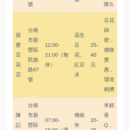
號
隊久
豆花
台南
綿
甜
花生
市新
密，
蜜
12:00-
豆
25-
營區
價格
豆
21:00（無
花、
40
民族
實
花
休）
紅豆
元
路67
惠，
店
冰
號
環境
稍擠
台南
米糕
陳
市新
傳統
香
07:00-
20-
記
營區
米
Q，