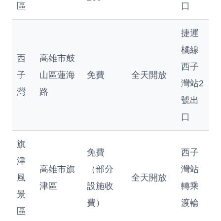
區
口
捷運
橘線
西
高雄市鼓
西子
子
山區蓮海
免費
全天開放
灣站2
灣
路
號出
口
旗
免費
西子
津
高雄市旗
（部分
灣站
風
全天開放
津區
設施收
轉乘
景
費）
渡輪
區