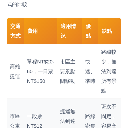
式的比較：
交通
適用情
優
費用
缺點
方式
況
點
路線較
單程NT$20-
市區主
快
少，無
高雄
60，一日票
要景點
速、
法到達
捷運
NT$150
間移動
準時
所有景
點
班次不
捷運無
市區
一段票
路線
固定，
法到達
公車
NT$12
密集
容易塞