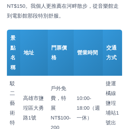
NT$150。我個人更推薦在河畔散步，從音樂館走
到電影館那段特別舒服。
景
點
門票價
交通
地址
營業時間
名
格
方式
稱
駁
捷運
戶外免
二
橘線
高雄市鹽
費，特
10:00-
藝
鹽埕
埕區大勇
展
18:00（週
術
埔站1
路1號
NT$100-
一休）
特
號出
200