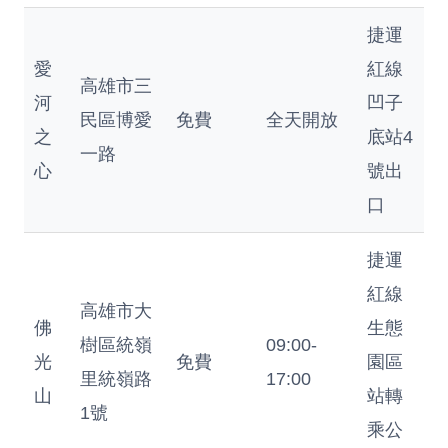
捷運
愛
紅線
高雄市三
河
凹子
民區博愛
免費
全天開放
之
底站4
一路
心
號出
口
捷運
紅線
高雄市大
佛
生態
樹區統嶺
09:00-
光
免費
園區
里統嶺路
17:00
山
站轉
1號
乘公