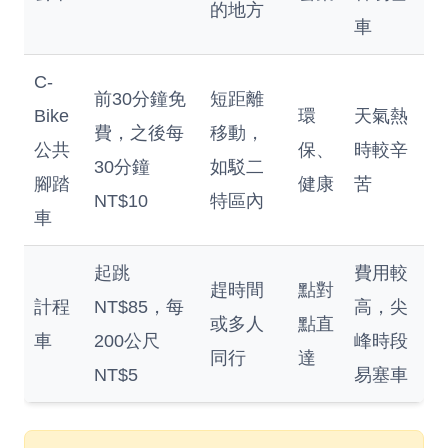
的地方
車
C-
前30分鐘免
短距離
Bike
環
天氣熱
費，之後每
移動，
公共
保、
時較辛
30分鐘
如駁二
腳踏
健康
苦
NT$10
特區內
車
起跳
費用較
趕時間
點對
計程
NT$85，每
高，尖
或多人
點直
車
200公尺
峰時段
同行
達
NT$5
易塞車