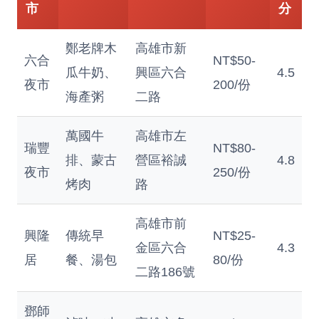
市
分
鄭老牌木
高雄市新
六合
NT$50-
瓜牛奶、
興區六合
4.5
夜市
200/份
海產粥
二路
萬國牛
高雄市左
瑞豐
NT$80-
排、蒙古
營區裕誠
4.8
夜市
250/份
烤肉
路
高雄市前
興隆
傳統早
NT$25-
金區六合
4.3
居
餐、湯包
80/份
二路186號
鄧師