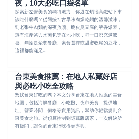
夜，10大必吃口袋名單
探索新左營美食的獨特魅力，你還在煩惱高鐵站下車
該吃什麼嗎？從阿嬤ㄟ古早味肉燥乾麵的溫馨滋味，
到老張牛肉麵的深夜救贖、脆皮臭豆腐的酥香爆表，
還有海產粥與水煎包等在地小吃，每一口都充滿驚
喜。無論是聚餐餐廳、素食選擇或甜蜜收尾的豆花，
這裡都能滿足...
台東美食推薦：在地人私藏好店
與必吃小吃全攻略
想找台東好吃的嗎？本文分享台東在地人推薦的美食
地圖，包括海鮮餐廳、小吃攤、夜市美食，提供地
址、營業時間、價格等實用資訊，幫助你輕鬆規劃台
東美食之旅。從預算控制到隱藏版店家，一次解決所
有疑問，讓你的台東行吃得更盡興。