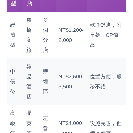
型
店
康
多
經
乾淨舒適，附
橋
個
NT$1,200-
濟
早餐，CP值
商
分
2,000
型
高
旅
店
翰
中
鹽
品
NT$2,500-
位置方便，服
價
埕
酒
3,500
務不錯
位
區
店
高
晶
左
級
英
NT$4,000-
設施完善，但
營