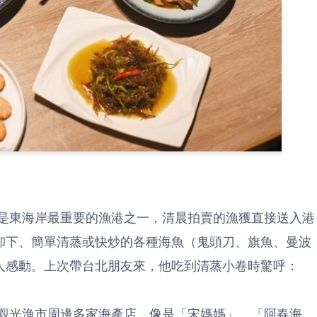
是東海岸最重要的漁港之一，清晨拍賣的漁獲直接送入港
卸下、簡單清蒸或快炒的各種海魚（鬼頭刀、旗魚、曼波
人感動。上次帶台北朋友來，他吃到清蒸小卷時驚呼：
觀光漁市周邊多家海產店，像是「宋媽媽」、「阿春海