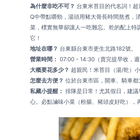
為什麼非吃不可？
台東米苔目的代名詞！超
Q中帶點嚼勁，湯頭用豬大骨長時間熬煮，
菜，樸實無華卻讓人一吃難忘。乾的配上特
它！
地址在哪？
台東縣台東市更生北路182號。
營業時間：
07:00 - 14:30（賣完提早收
大概要花多少？
超親民！米苔目（湯/乾）小碗 
怎麼去方便？
位於台東市區，開車、騎車都
私藏小提醒：
排隊是日常！尤其假日，建議
心。必點滷味小菜（粉腸、豬頭皮好吃），