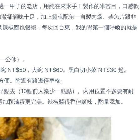
過一甲子的老店，用純在來米手工製作的米苔目，口感軟
清澈卻韻味十足，加上靈魂配角—自製肉燥、柴魚片跟韭
調辣椒醬也很絕。每次回台東，我的胃第一個呼喚的就是
，週一公休）。
NT$50，大碗 NT$60。黑白切小菜 NT$30 起。
方便。附近有路邊停車格。
早點去（10點前人潮少一點點）。內用位置不多要有耐
再加顆滷蛋更完美。辣椒醬很香但頗辣，酌量添加。