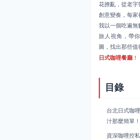
花撩亂，從老字
創意變奏，每家
我以一個吃遍無
旅人視角，帶
圖，找出那些值
！
日式咖哩餐廳
目錄
台北日式咖
汁那麼簡單
資深咖哩控私