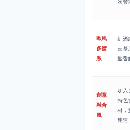
次豐
歐風
紅酒
多蜜
茄基
酸香
系
加入
創意
特色
融合
材，
風
連連