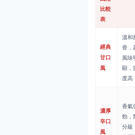
比較
表
溫和
經典
香，
甘口
風味
顯，
風
度高
香氣
濃厚
勁，
辛口
分級
風