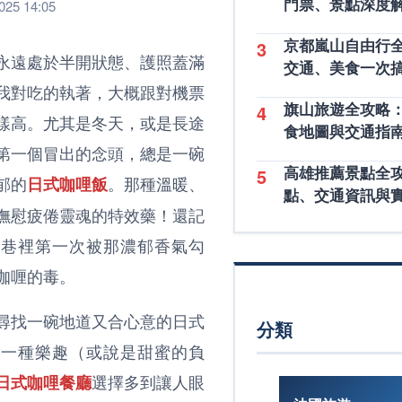
門票、景點深度
25 14:05
京都嵐山自由行
3
永遠處於半開狀態、護照蓋滿
交通、美食一次
我對吃的執著，大概跟對機票
旗山旅遊全攻略
4
樣高。尤其是冬天，或是長途
食地圖與交通指
第一個冒出的念頭，總是一碗
高雄推薦景點全
5
郁的
。那種溫暖、
日式咖哩飯
點、交通資訊與
撫慰疲倦靈魂的特效藥！還記
小巷裡第一次被那濃郁香氣勾
咖喱的毒。
尋找一碗地道又合心意的日式
分類
了一種樂趣（或說是甜蜜的負
選擇多到讓人眼
日式咖哩餐廳