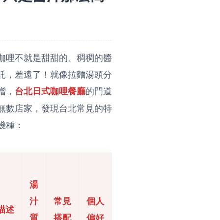
咖哩不就是甜甜的、稠稠的醬
託，差遠了！就像拉麵湯頭分
噌，
的門道
台北日式咖哩餐廳
無數店家，發現台北常見的特
幾種：
湯
汁
常見
個人
描述
質
搭配
偏好