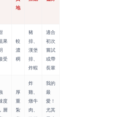
地
甜
豬
適合
蔬果
較
排、
初次
明
濃
漢堡
嘗試
接受
稠
排、
或帶
炸蝦
長輩
炸
我的
強
厚
雞、
最
辣度
重
燉牛
愛！
，層
紮
肉、
尤其