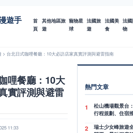
漫遊手
首
其他地區旅
寵物星
法國旅
法國美
法國
頁
遊
球
遊
食
物
遊
>
台北日式咖哩餐廳：10大必訪店家真實評測與避雷指南
咖哩餐廳：10大
熱門文章
真實評測與避雷
松山機場觀景台
1
行程規劃、住宿
瑞士少女峰旅遊
2
25 11:33