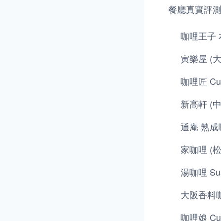
餐廳真實評
咖哩王子 
寅樂屋 (
咖哩匠 Cur
新高軒 (
通庵 熟成
家咖哩 (松
湯咖哩 Su
大阪香料咖
咖哩娘 Curr