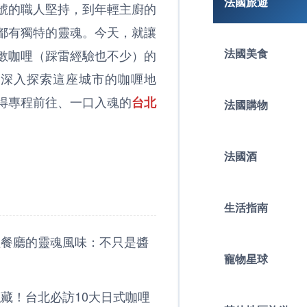
法國旅遊
號的職人堅持，到年輕主廚的
都有獨特的靈魂。今天，就讓
法國美食
數咖哩（踩雷經驗也不少）的
你深入探索這座城市的咖喱地
得專程前往、一口入魂的
台北
法國購物
法國酒
生活指南
哩餐廳的靈魂風味：不只是醬
寵物星球
！
藏！台北必訪10大日式咖哩