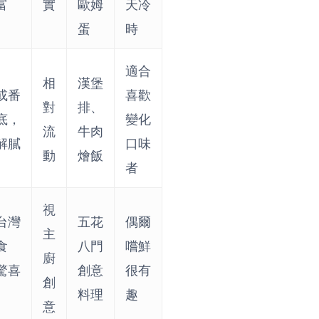
富
實
歐姆
天冷
蛋
時
適合
相
漢堡
或番
喜歡
對
排、
底，
變化
流
牛肉
解膩
口味
動
燴飯
者
視
台灣
五花
偶爾
主
食
八門
嚐鮮
廚
驚喜
創意
很有
創
料理
趣
意