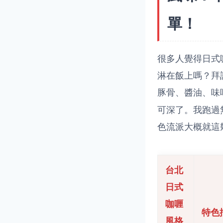
單！
很多人覺得日式
淋在飯上嗎？拜
豚骨、醬油、味
可深了。我跑過
色流派大概就這
台北
日式
咖喱
特色
風格