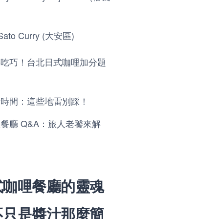
to Curry (大安區)
要吃巧！台北日式咖哩加分題
話時間：這些地雷別踩！
餐廳 Q&A：旅人老饕來解
式咖哩餐廳的靈魂
不只是醬汁那麼簡