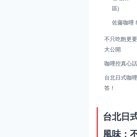
區)
佐藤咖哩 Sa
不只吃飽更
大公開
咖哩控真心
台北日式咖哩
答！
台北日
風味：