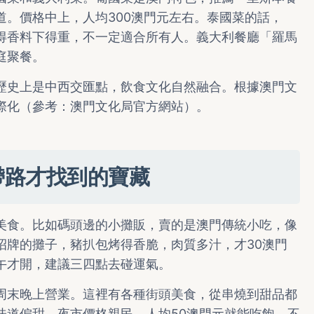
道。價格中上，人均300澳門元左右。泰國菜的話，
得香料下得重，不一定適合所有人。義大利餐廳「羅馬
庭聚餐。
歷史上是中西交匯點，飲食文化自然融合。根據澳門文
際化（參考：
澳門文化局官方網站
）。
帶路才找到的寶藏
美食。比如碼頭邊的小攤販，賣的是澳門傳統小吃，像
招牌的攤子，豬扒包烤得香脆，肉質多汁，才30澳門
午才開，建議三四點去碰運氣。
周末晚上營業。這裡有各種街頭美食，從串燒到甜品都
味道偏甜。夜市價格親民，人均50澳門元就能吃飽。不